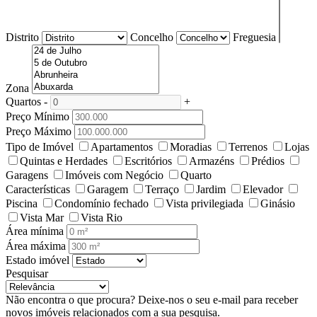
Distrito
Concelho
Freguesia
Zona
Quartos
-
+
Preço Mínimo
Preço Máximo
Tipo de Imóvel
Apartamentos
Moradias
Terrenos
Lojas
Quintas e Herdades
Escritórios
Armazéns
Prédios
Garagens
Imóveis com Negócio
Quarto
Características
Garagem
Terraço
Jardim
Elevador
Piscina
Condomínio fechado
Vista privilegiada
Ginásio
Vista Mar
Vista Rio
Área mínima
Área máxima
Estado imóvel
Pesquisar
Não encontra o que procura?
Deixe-nos o seu e-mail para receber
novos imóveis relacionados com a sua pesquisa.