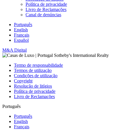
Política de privacidade
Livro de Reclamações
Canal de denúncias
Português
English
Français
Español
M&A Digital
Termo de responsabilidade
Termos de utilização
Condições de utilização
Copyright
Resolução de litígios
Política de privacidade
Livro de Reclamações
Português
Português
English
Français