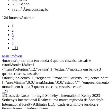
6
C. Banho
2
332m
Área construção
124
Imóveis
Anterior
1
2
3
4
5
...
11
Mais imóveis
/imoveis?q=moradia em banda 3 quartos cascais, cascais e
estoril&ord=1&dir=1
{"itensPorPagina":12,"pagina":1,"textual":"moradia em banda 3
quartos cascais, cascais e
estoril","objectivo":0,"regiao":"","zona":"","distrito":"","concelho
[],"areaMinima":0.0,"areaMaxima":0.0,"estado":"","empreendimento":
moradia em banda 3 quartos cascais, cascais e estoril
124
2023
Sotheby's International Realty é uma marca registada da Sotheby's
International Realty Affiliates LLC. Cada escritório é jurídica e
financeiramente independente.