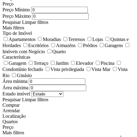
Preço
Preço Mínimo
Preço Máximo
Pesquisar
Limpar filtros
Mais filtros
Tipo de Imóvel
Apartamentos
Moradias
Terrenos
Lojas
Quintas e
Herdades
Escritórios
Armazéns
Prédios
Garagens
Imóveis com Negócio
Quarto
Características
Garagem
Terraço
Jardim
Elevador
Piscina
Condomínio fechado
Vista privilegiada
Vista Mar
Vista
Rio
Ginásio
Área mínima
Área máxima
Estado imóvel
Pesquisar
Limpar filtros
Comprar
Arrendar
Localização
Quartos
Preço
Mais filtros