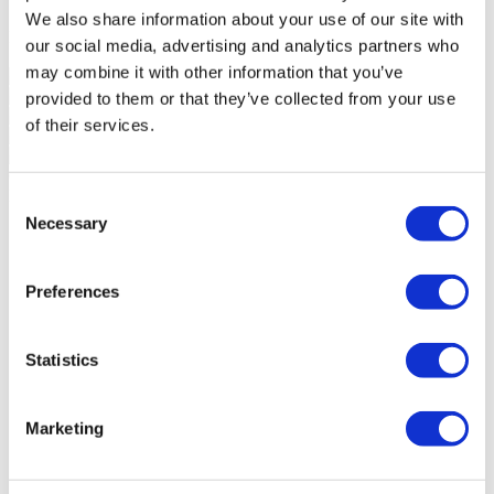
We also share information about your use of our site with
Ler mais +
our social media, advertising and analytics partners who
Sinalazul - Mediação Imobiliária, Lda - AMI 7744
may combine it with other information that you’ve
provided to them or that they’ve collected from your use
of their services.
Características gerais
Informação geral
Características
Certificação
Consent
Necessary
Selection
Referência
102240223
Finalidade
Venda
Preço de Venda
2.900.000 €
Preferences
Região
Estoril, Cascais, Sintra
Distrito
Lisboa
Concelho
Cascais
Freguesia
Cascais e Estoril
Statistics
Zona
Cascais Centro
Área Bruta Privativa
190,88m²
Área Bruta de Construção
296,38m²
Marketing
Área Útil
162,28m²
Área Terreno
700m²
Estado
Usado