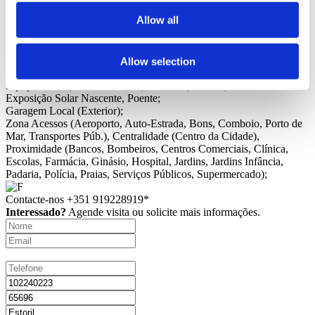
Geral
Nº Frentes: 4; Nº Pisos: 2;
Allow all
Água
Companhia, Furo;
Caixilharia
Aluminio, Dupla, PVC, Termolacada, Vidro Duplo;
Climatização
Ar Condicionado (Completo);
Domótica
Piscina (Exterior);
Allow selection
Edifício
Tipo empreendimento (Habitação), Tecto (Estucado),
Equipamento (Gás Canalizado), Piscina (Exterior);
Exposição Solar
Nascente, Poente;
Garagem
Local (Exterior);
Zona
Acessos (Aeroporto, Auto-Estrada, Bons, Comboio, Porto de
Mar, Transportes Púb.), Centralidade (Centro da Cidade),
Proximidade (Bancos, Bombeiros, Centros Comerciais, Clínica,
Escolas, Farmácia, Ginásio, Hospital, Jardins, Jardins Infância,
Padaria, Polícia, Praias, Serviços Públicos, Supermercado);
Contacte-nos
+351 919228919*
Interessado?
Agende visita ou solicite mais informações.