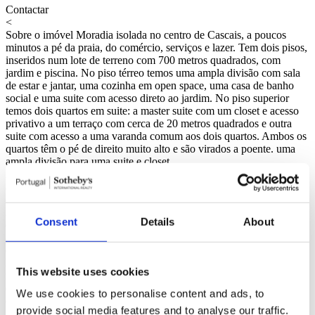
Contactar
<
Sobre o imóvel
Moradia isolada no centro de Cascais, a poucos
minutos a pé da praia, do comércio, serviços e lazer. Tem dois pisos,
inseridos num lote de terreno com 700 metros quadrados, com
jardim e piscina. No piso térreo temos uma ampla divisão com sala
de estar e jantar, uma cozinha em open space, uma casa de banho
social e uma suite com acesso direto ao jardim. No piso superior
temos dois quartos em suite: a master suite com um closet e acesso
privativo a um terraço com cerca de 20 metros quadrados e outra
suite com acesso a uma varanda comum aos dois quartos. Ambos os
quartos têm o pé de direito muito alto e são virados a poente. uma
ampla divisão para uma suite e closet.
A moradia possui ainda um anexo de apoio à piscina com uma
ampla sala de estar com kitchenette e uma casa de banho social
completa com duche. Poderá também servir como casa de hóspedes.
A moradia tem ar condicionado, furo de água com canalização
Consent
Details
About
distinta que abastece a piscina e a própria casa, para além do
abastecimento de água da rede pública. Tem dois lugares de
estacionamento dentro do lote.
Excelente localização, a uma distância a pé do centro de Cascais, do
This website uses cookies
mercado de Cascais, Shopping Cascais Villa, Estação dos Comboios
e das praias. Tem bons acessos à A5 e transportes públicos e
We use cookies to personalise content and ads, to
encontra-se a 40 minutos do aeroporto internacional de Lisboa.
provide social media features and to analyse our traffic.