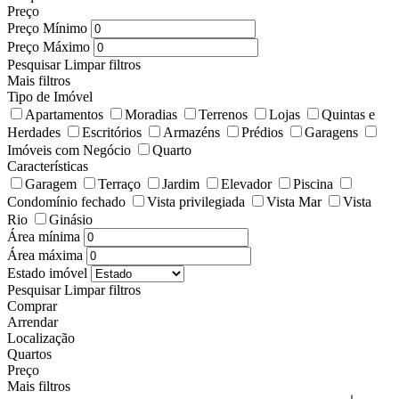
Preço
Preço Mínimo
Preço Máximo
Pesquisar
Limpar filtros
Mais filtros
Tipo de Imóvel
Apartamentos
Moradias
Terrenos
Lojas
Quintas e
Herdades
Escritórios
Armazéns
Prédios
Garagens
Imóveis com Negócio
Quarto
Características
Garagem
Terraço
Jardim
Elevador
Piscina
Condomínio fechado
Vista privilegiada
Vista Mar
Vista
Rio
Ginásio
Área mínima
Área máxima
Estado imóvel
Pesquisar
Limpar filtros
Comprar
Arrendar
Localização
Quartos
Preço
Mais filtros