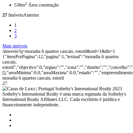
2
538m
Área construção
27
Imóveis
Anterior
1
2
3
Mais imóveis
/imoveis?q=moradia 6 quartos cascais, estoril&ord=1&dir=1
{"itensPorPagina":12,"pagina":1,"textual":"moradia 6 quartos
cascais,
estoril","objectivo":0,"regiao":"","zona":"","distrito":"","concelho
[],"areaMinima":0.0,"areaMaxima":0.0,"estado":"","empreendimento":
moradia 6 quartos cascais, estoril
27
2023
Sotheby's International Realty é uma marca registada da Sotheby's
International Realty Affiliates LLC. Cada escritório é jurídica e
financeiramente independente.