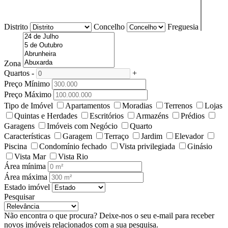
Distrito
Concelho
Freguesia
Zona
Quartos
-
+
Preço Mínimo
Preço Máximo
Tipo de Imóvel
Apartamentos
Moradias
Terrenos
Lojas
Quintas e Herdades
Escritórios
Armazéns
Prédios
Garagens
Imóveis com Negócio
Quarto
Características
Garagem
Terraço
Jardim
Elevador
Piscina
Condomínio fechado
Vista privilegiada
Ginásio
Vista Mar
Vista Rio
Área mínima
Área máxima
Estado imóvel
Pesquisar
Não encontra o que procura?
Deixe-nos o seu e-mail para receber
novos imóveis relacionados com a sua pesquisa.