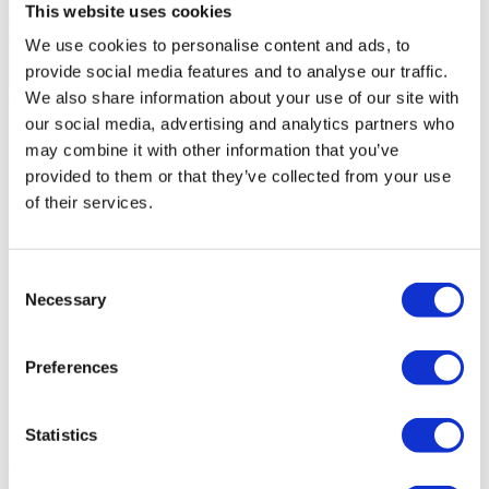
This website uses cookies
We use cookies to personalise content and ads, to
provide social media features and to analyse our traffic.
Características gerais
We also share information about your use of our site with
Informação geral
Características
Certificação
our social media, advertising and analytics partners who
may combine it with other information that you’ve
Referência
102180243
Finalidade
Venda
provided to them or that they’ve collected from your use
Preço de Venda
Sob Consulta
of their services.
Região
Estoril, Cascais, Sintra
Distrito
Lisboa
Concelho
Cascais
Freguesia
Cascais e Estoril
Consent
Zona
Estoril
Necessary
Selection
Área Bruta Privativa
699m²
Área Bruta de Construção
0m²
Área Útil
595m²
Preferences
Área Terreno
1118m²
Estado
Usado
Domótica
Piscina (Exterior);
Statistics
Isenção ao abrigo do artigo 4º do DL nº118/2013.
Contacte-nos
+351 919228919*
Interessado?
Agende visita ou solicite mais informações.