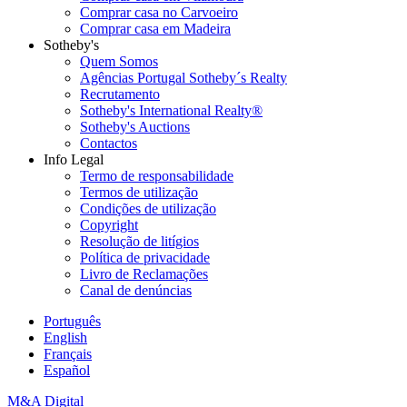
Comprar casa no Carvoeiro
Comprar casa em Madeira
Sotheby's
Quem Somos
Agências Portugal Sotheby´s Realty
Recrutamento
Sotheby's International Realty®
Sotheby's Auctions
Contactos
Info Legal
Termo de responsabilidade
Termos de utilização
Condições de utilização
Copyright
Resolução de litígios
Política de privacidade
Livro de Reclamações
Canal de denúncias
Português
English
Français
Español
M&A Digital