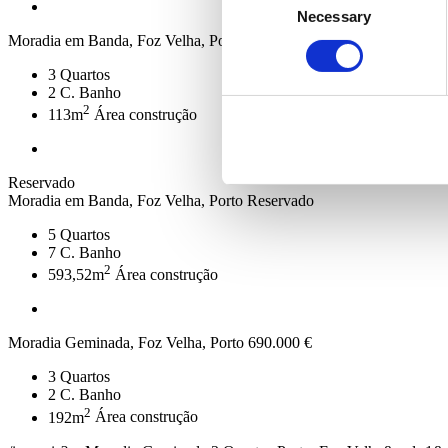
Necessary
Selection
Moradia em Banda, Foz Velha, Porto
550.000 €
3
Quartos
2
C. Banho
2
113m
Área construção
Reservado
Moradia em Banda, Foz Velha, Porto
Reservado
5
Quartos
7
C. Banho
2
593,52m
Área construção
Moradia Geminada, Foz Velha, Porto
690.000 €
3
Quartos
2
C. Banho
2
192m
Área construção