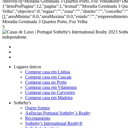
/imoveis?q=Moradia Geminada 3 Quartos Porto, Foz Velha&ord=1&
{"itensPorPagina":12,"pagina":1,"textual":"Moradia Geminada 3 Qua
Velha","objectivo":0,"regiao":"","zona":"","distrito":"","concelho"
[],"areaMinima":0.0,"areaMaxima":0.0,"estado":"","empreendimento":
Moradia Geminada 3 Quartos Porto, Foz Velha
5
2023 Sothe
independente.
Lugares únicos
Comprar casa em Lisboa
Comprar casa em Cascais
Comprar casa no Porto
Comprar casa em Vilamoura
Comprar casa no Carvoeiro
Comprar casa em Madeira
Sotheby's
Quem Somos
Agências Portugal Sotheby´s Realty
Recrutamento
Sotheby's International Realty®