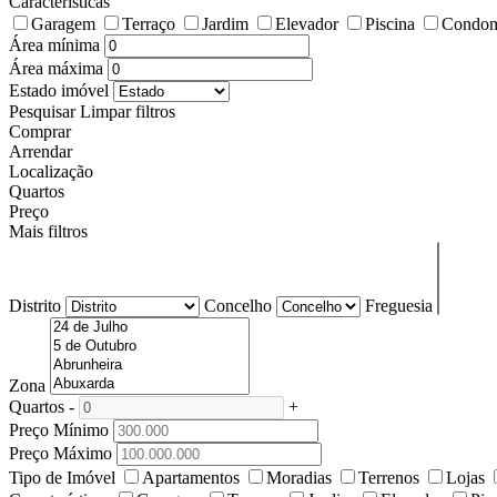
Características
Garagem
Terraço
Jardim
Elevador
Piscina
Condom
Área mínima
Área máxima
Estado imóvel
Pesquisar
Limpar filtros
Comprar
Arrendar
Localização
Quartos
Preço
Mais filtros
Distrito
Concelho
Freguesia
Zona
Quartos
-
+
Preço Mínimo
Preço Máximo
Tipo de Imóvel
Apartamentos
Moradias
Terrenos
Lojas