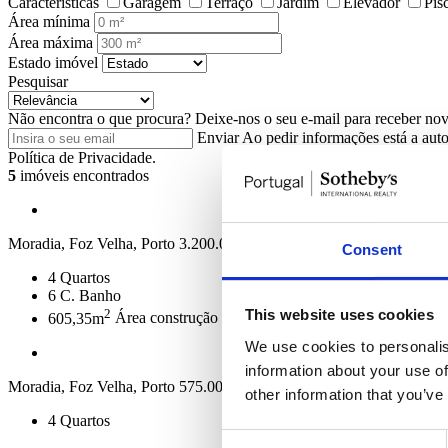
Características
Garagem
Terraço
Jardim
Elevador
Pis
Área mínima
Área máxima
Estado imóvel
Pesquisar
Não encontra o que procura?
Deixe-nos o seu e-mail para receber no
Enviar
Ao pedir informações está a auto
Política de Privacidade.
5
imóveis encontrados
Moradia, Foz Velha, Porto
3.200.000 €
Consent
4
Quartos
6
C. Banho
2
This website uses cookies
605,35m
Área construção
We use cookies to personalis
information about your use of
Moradia, Foz Velha, Porto
575.000 €
other information that you’ve
4
Quartos
Consent