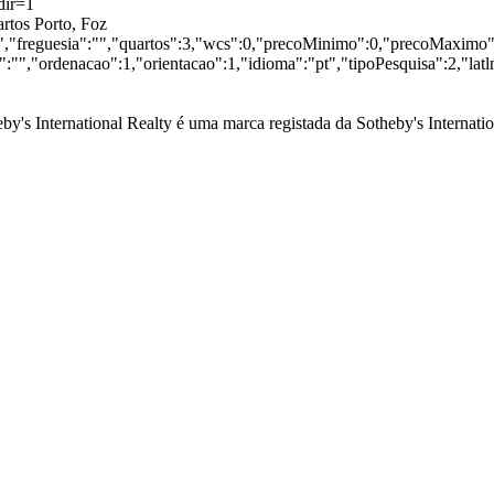
dir=1
rtos Porto, Foz
:"","freguesia":"","quartos":3,"wcs":0,"precoMinimo":0,"precoMaximo":
"","ordenacao":1,"orientacao":1,"idioma":"pt","tipoPesquisa":2,"lat
by's International Realty é uma marca registada da Sotheby's Internation