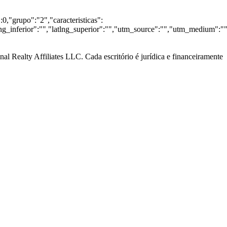
0,"grupo":"2","caracteristicas":
lng_inferior":"","latlng_superior":"","utm_source":"","utm_medium":"
al Realty Affiliates LLC. Cada escritório é jurídica e financeiramente