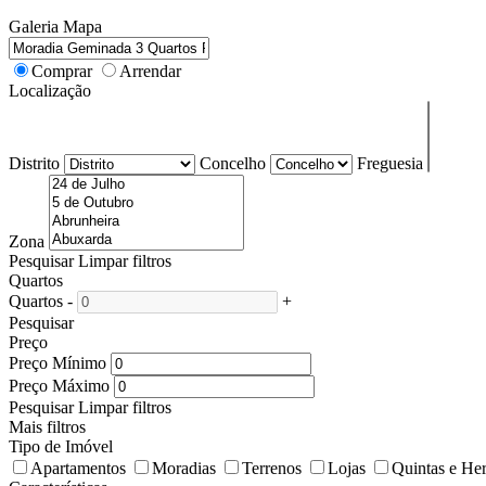
Galeria
Mapa
Comprar
Arrendar
Localização
Distrito
Concelho
Freguesia
Zona
Pesquisar
Limpar filtros
Quartos
Quartos
-
+
Pesquisar
Preço
Preço Mínimo
Preço Máximo
Pesquisar
Limpar filtros
Mais filtros
Tipo de Imóvel
Apartamentos
Moradias
Terrenos
Lojas
Quintas e He