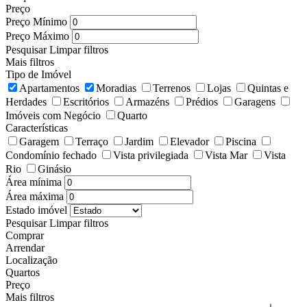
Preço
Preço Mínimo
Preço Máximo
Pesquisar
Limpar filtros
Mais filtros
Tipo de Imóvel
Apartamentos
Moradias
Terrenos
Lojas
Quintas e
Herdades
Escritórios
Armazéns
Prédios
Garagens
Imóveis com Negócio
Quarto
Características
Garagem
Terraço
Jardim
Elevador
Piscina
Condomínio fechado
Vista privilegiada
Vista Mar
Vista
Rio
Ginásio
Área mínima
Área máxima
Estado imóvel
Pesquisar
Limpar filtros
Comprar
Arrendar
Localização
Quartos
Preço
Mais filtros