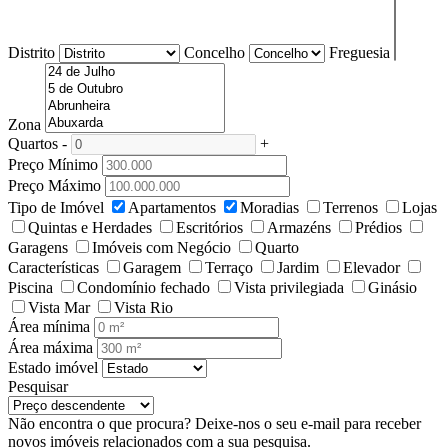
Distrito
Concelho
Freguesia
Zona
Quartos
-
+
Preço Mínimo
Preço Máximo
Tipo de Imóvel
Apartamentos
Moradias
Terrenos
Lojas
Quintas e Herdades
Escritórios
Armazéns
Prédios
Garagens
Imóveis com Negócio
Quarto
Características
Garagem
Terraço
Jardim
Elevador
Piscina
Condomínio fechado
Vista privilegiada
Ginásio
Vista Mar
Vista Rio
Área mínima
Área máxima
Estado imóvel
Pesquisar
Não encontra o que procura?
Deixe-nos o seu e-mail para receber
novos imóveis relacionados com a sua pesquisa.