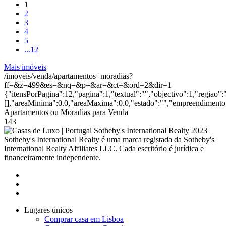
1
2
3
4
5
...
12
Mais imóveis
/imoveis/venda/apartamentos+moradias?
ff=&z=499&es=&nq=&p=&ar=&ct=&ord=2&dir=1
{"itensPorPagina":12,"pagina":1,"textual":"","objectivo":1,"regiao"
[],"areaMinima":0.0,"areaMaxima":0.0,"estado":"","empreendimento":
Apartamentos ou Moradias para Venda
143
2023
Sotheby's International Realty é uma marca registada da Sotheby's
International Realty Affiliates LLC. Cada escritório é jurídica e
financeiramente independente.
Lugares únicos
Comprar casa em Lisboa