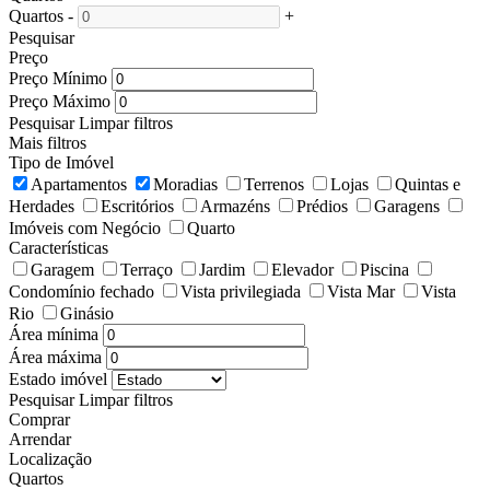
Quartos
-
+
Pesquisar
Preço
Preço Mínimo
Preço Máximo
Pesquisar
Limpar filtros
Mais filtros
Tipo de Imóvel
Apartamentos
Moradias
Terrenos
Lojas
Quintas e
Herdades
Escritórios
Armazéns
Prédios
Garagens
Imóveis com Negócio
Quarto
Características
Garagem
Terraço
Jardim
Elevador
Piscina
Condomínio fechado
Vista privilegiada
Vista Mar
Vista
Rio
Ginásio
Área mínima
Área máxima
Estado imóvel
Pesquisar
Limpar filtros
Comprar
Arrendar
Localização
Quartos