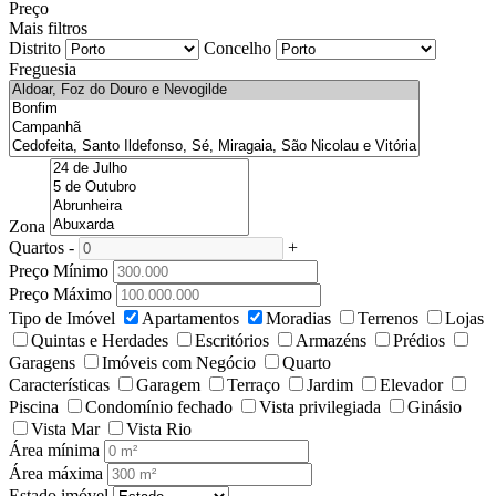
Preço
Mais filtros
Distrito
Concelho
Freguesia
Zona
Quartos
-
+
Preço Mínimo
Preço Máximo
Tipo de Imóvel
Apartamentos
Moradias
Terrenos
Lojas
Quintas e Herdades
Escritórios
Armazéns
Prédios
Garagens
Imóveis com Negócio
Quarto
Características
Garagem
Terraço
Jardim
Elevador
Piscina
Condomínio fechado
Vista privilegiada
Ginásio
Vista Mar
Vista Rio
Área mínima
Área máxima
Estado imóvel