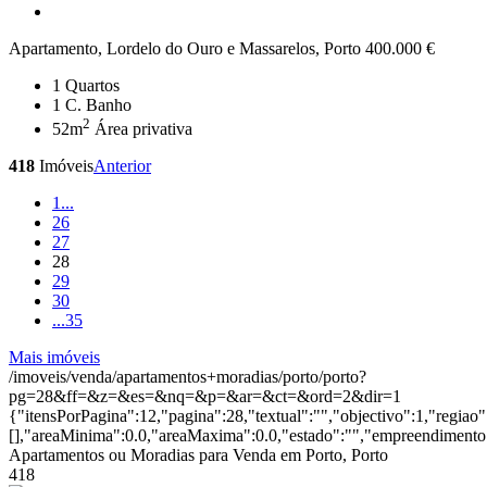
Apartamento, Lordelo do Ouro e Massarelos, Porto
400.000 €
1
Quartos
1
C. Banho
2
52m
Área privativa
418
Imóveis
Anterior
1
...
26
27
28
29
30
...
35
Mais imóveis
/imoveis/venda/apartamentos+moradias/porto/porto?
pg=28&ff=&z=&es=&nq=&p=&ar=&ct=&ord=2&dir=1
{"itensPorPagina":12,"pagina":28,"textual":"","objectivo":1,"regiao
[],"areaMinima":0.0,"areaMaxima":0.0,"estado":"","empreendimento":
Apartamentos ou Moradias para Venda em Porto, Porto
418