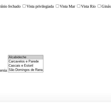
ínio fechado
Vista privilegiada
Vista Mar
Vista Rio
Ginás
uesia
Quintas e Herdades
Escritórios
Armazéns
Prédios
Gara