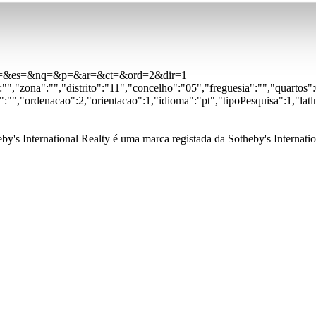
f=&z=&es=&nq=&p=&ar=&ct=&ord=2&dir=1
":"","zona":"","distrito":"11","concelho":"05","freguesia":"","quarto
"","ordenacao":2,"orientacao":1,"idioma":"pt","tipoPesquisa":1,"lat
by's International Realty é uma marca registada da Sotheby's Internation