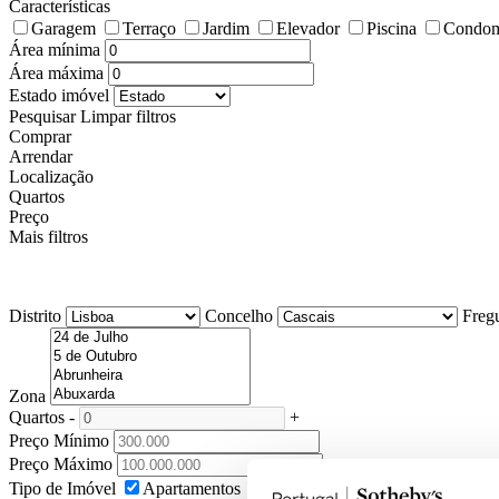
Características
Garagem
Terraço
Jardim
Elevador
Piscina
Condom
Área mínima
Área máxima
Estado imóvel
Pesquisar
Limpar filtros
Comprar
Arrendar
Localização
Quartos
Preço
Mais filtros
Distrito
Concelho
Freg
Zona
Quartos
-
+
Preço Mínimo
Preço Máximo
Tipo de Imóvel
Apartamentos
Moradias
Terrenos
Lojas