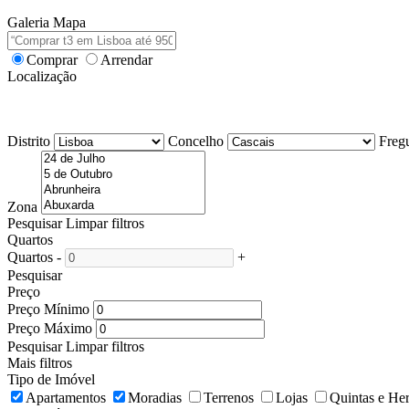
Galeria
Mapa
Comprar
Arrendar
Localização
Distrito
Concelho
Freg
Zona
Pesquisar
Limpar filtros
Quartos
Quartos
-
+
Pesquisar
Preço
Preço Mínimo
Preço Máximo
Pesquisar
Limpar filtros
Mais filtros
Tipo de Imóvel
Apartamentos
Moradias
Terrenos
Lojas
Quintas e He