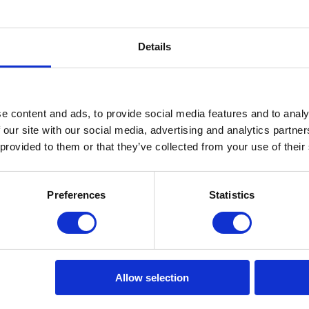
cina
Condomínio fechado
Vista privilegiada
Ginásio
Vista
Details
vos imóveis relacionados com a sua pesquisa.
rizar a Portugal Sotheby's International Realty a guardar os seus dado
e content and ads, to provide social media features and to analy
 our site with our social media, advertising and analytics partn
 provided to them or that they’ve collected from your use of their
Preferences
Statistics
Allow selection