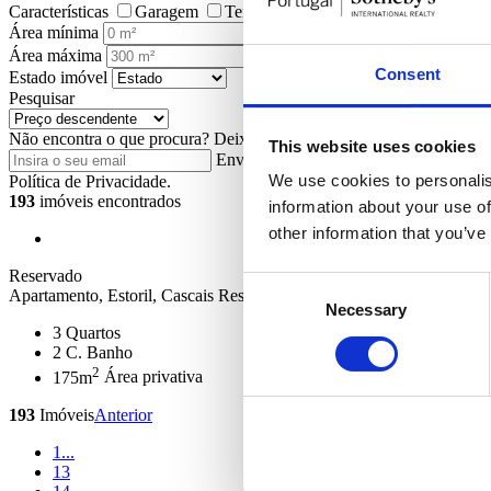
Características
Garagem
Terraço
Jardim
Elevador
Pis
Área mínima
Área máxima
Consent
Estado imóvel
Pesquisar
Não encontra o que procura?
Deixe-nos o seu e-mail para receber no
This website uses cookies
Enviar
Ao pedir informações está a auto
We use cookies to personalis
Política de Privacidade.
193
imóveis encontrados
information about your use of
other information that you’ve
Reservado
Consent
Apartamento, Estoril, Cascais
Reservado
Necessary
Selection
3
Quartos
2
C. Banho
2
175m
Área privativa
193
Imóveis
Anterior
1
...
13