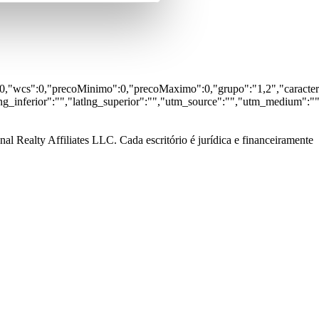
s":0,"wcs":0,"precoMinimo":0,"precoMaximo":0,"grupo":"1,2","caracteri
lng_inferior":"","latlng_superior":"","utm_source":"","utm_medium":"
al Realty Affiliates LLC. Cada escritório é jurídica e financeiramente