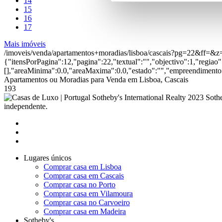
14
15
16
17
Mais imóveis
/imoveis/venda/apartamentos+moradias/lisboa/cascais?pg=22&f
{"itensPorPagina":12,"pagina":22,"textual":"","objectivo":1,"regiao
[],"areaMinima":0.0,"areaMaxima":0.0,"estado":"","empreendimento":
Apartamentos ou Moradias para Venda em Lisboa, Cascais
193
2023 Sothe
independente.
Lugares únicos
Comprar casa em Lisboa
Comprar casa em Cascais
Comprar casa no Porto
Comprar casa em Vilamoura
Comprar casa no Carvoeiro
Comprar casa em Madeira
Sotheby's