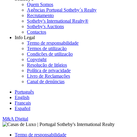
Quem Somos
Agências Portugal Sotheby´s Realty
Recrutamento
Sotheby's International Realty®
Sotheby's Auctions
Contactos
Info Legal
Termo de responsabilidade
Termos de utilização
Condições de utilização
Copyright
Resolução de litígios
Política de privacidade
Livro de Reclamações
Canal de denúncias
Português
English
Français
Español
M&A Digital
Termo de responsabilidade