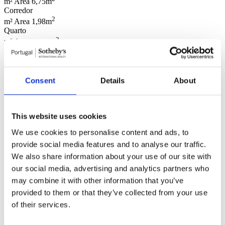
m² Area
6,75m
Corredor
2
m² Area
1,98m
Quarto
2
m² Area
14,45m
W.C.
2
m² Area
4m
Tipo
Suite
Quarto
2
Consent
Details
About
m² Area
14,45m
W.C.
2
m² Area
4m
Tipo
Suite
Quarto
This website uses cookies
2
m² Area
14,4m
W.C.
We use cookies to personalise content and ads, to
2
m² Area
4m
Tipo
Suite
provide social media features and to analyse our traffic.
Quarto
We also share information about your use of our site with
2
m² Area
29m
our social media, advertising and analytics partners who
W.C.
may combine it with other information that you’ve
2
m² Area
4m
Tipo
Suite
provided to them or that they’ve collected from your use
Sala
2
2
m² Area
41,4m
Área Terraço
107m
Observações
Terraço com
of their services.
piscina (de 13m2)
Geral
Nº Frentes: 3;