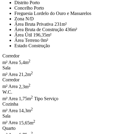
Distrito
Porto
Concelho
Porto
Freguesia
Lordelo do Ouro e Massarelos
Zona
N/D
Área Bruta Privativa
231m²
Área Bruta de Construção
436m²
Área Útil
196,35m²
Área Terreno
0m²
Estado
Construção
Corredor
2
m² Area
5,4m
Sala
2
m² Area
21,2m
Corredor
2
m² Area
2,3m
W.C.
2
m² Area
1,75m
Tipo
Serviço
Cozinha
2
m² Area
14,3m
Sala
2
m² Area
15,65m
Quarto
2