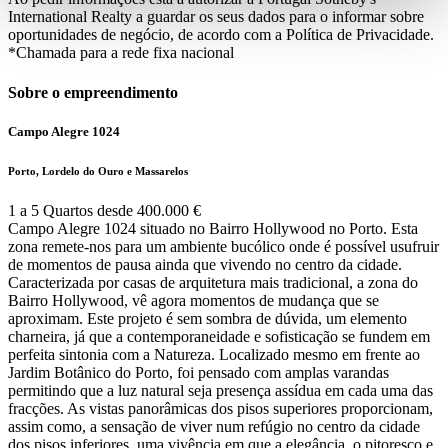
International Realty a guardar os seus dados para o informar sobre
oportunidades de negócio, de acordo com a Política de Privacidade.
*Chamada para a rede fixa nacional
Sobre o empreendimento
Campo Alegre 1024
Porto, Lordelo do Ouro e Massarelos
1 a 5 Quartos desde 400.000 €
Campo Alegre 1024 situado no Bairro Hollywood no Porto. Esta
zona remete-nos para um ambiente bucólico onde é possível usufruir
de momentos de pausa ainda que vivendo no centro da cidade.
Caracterizada por casas de arquitetura mais tradicional, a zona do
Bairro Hollywood, vê agora momentos de mudança que se
aproximam. Este projeto é sem sombra de dúvida, um elemento
charneira, já que a contemporaneidade e sofisticação se fundem em
perfeita sintonia com a Natureza. Localizado mesmo em frente ao
Jardim Botânico do Porto, foi pensado com amplas varandas
permitindo que a luz natural seja presença assídua em cada uma das
fracções. As vistas panorâmicas dos pisos superiores proporcionam,
assim como, a sensação de viver num refúgio no centro da cidade
dos pisos inferiores, uma vivência em que a elegância, o pitoresco e