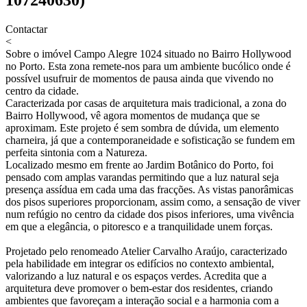
Contactar
<
Sobre o imóvel
Campo Alegre 1024 situado no Bairro Hollywood
no Porto. Esta zona remete-nos para um ambiente bucólico onde é
possível usufruir de momentos de pausa ainda que vivendo no
centro da cidade.
Caracterizada por casas de arquitetura mais tradicional, a zona do
Bairro Hollywood, vê agora momentos de mudança que se
aproximam. Este projeto é sem sombra de dúvida, um elemento
charneira, já que a contemporaneidade e sofisticação se fundem em
perfeita sintonia com a Natureza.
Localizado mesmo em frente ao Jardim Botânico do Porto, foi
pensado com amplas varandas permitindo que a luz natural seja
presença assídua em cada uma das fracções. As vistas panorâmicas
dos pisos superiores proporcionam, assim como, a sensação de viver
num refúgio no centro da cidade dos pisos inferiores, uma vivência
em que a elegância, o pitoresco e a tranquilidade unem forças.
Projetado pelo renomeado Atelier Carvalho Araújo, caracterizado
pela habilidade em integrar os edifícios no contexto ambiental,
valorizando a luz natural e os espaços verdes. Acredita que a
arquitetura deve promover o bem-estar dos residentes, criando
ambientes que favoreçam a interação social e a harmonia com a