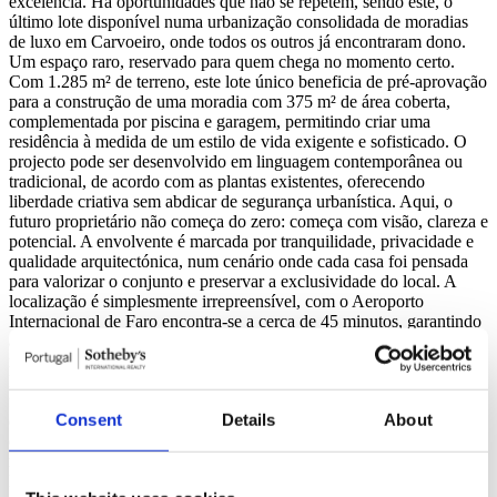
excelência. Há oportunidades que não se repetem, sendo este, o
último lote disponível numa urbanização consolidada de moradias
de luxo em Carvoeiro, onde todos os outros já encontraram dono.
Um espaço raro, reservado para quem chega no momento certo.
Com 1.285 m² de terreno, este lote único beneficia de pré-aprovação
para a construção de uma moradia com 375 m² de área coberta,
complementada por piscina e garagem, permitindo criar uma
residência à medida de um estilo de vida exigente e sofisticado. O
projecto pode ser desenvolvido em linguagem contemporânea ou
tradicional, de acordo com as plantas existentes, oferecendo
liberdade criativa sem abdicar de segurança urbanística. Aqui, o
futuro proprietário não começa do zero: começa com visão, clareza e
potencial. A envolvente é marcada por tranquilidade, privacidade e
qualidade arquitectónica, num cenário onde cada casa foi pensada
para valorizar o conjunto e preservar a exclusividade do local. A
localização é simplesmente irrepreensível, com o Aeroporto
Internacional de Faro encontra-se a cerca de 45 minutos, garantindo
acessibilidade rápida a partir de qualquer ponto da Europa. A poucos
minutos surgem algumas das mais belas praias do Algarve, como a
Praia de Carvoeiro, Benagil, Marinha e Vale de Centeanes, onde as
falésias douradas encontram o Atlântico em cenários de postal. Para
Consent
Details
About
os amantes de golfe, o Campo de Golfe do Gramacho está a curta
distância, oferecendo um dos percursos mais reconhecidos da
região, rodeado por paisagem natural e serviços de alto nível.
Restaurantes de referência, marinas, comércio local e experiências