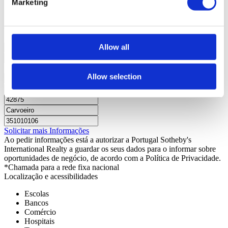
Marketing
Estado
N/D
Isenção ao abrigo do artigo 4º do DL nº118/2013.
Contacte-nos
+351 282 220 317*
Interessado?
Agende visita ou solicite mais informações.
Allow all
Allow selection
Solicitar mais Informações
Ao pedir informações está a autorizar a Portugal Sotheby's
International Realty a guardar os seus dados para o informar sobre
oportunidades de negócio, de acordo com a Política de Privacidade.
*Chamada para a rede fixa nacional
Localização e acessibilidades
Escolas
Bancos
Comércio
Hospitais