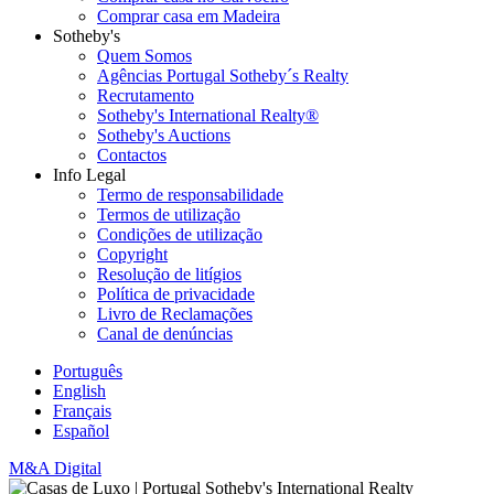
Comprar casa em Madeira
Sotheby's
Quem Somos
Agências Portugal Sotheby´s Realty
Recrutamento
Sotheby's International Realty®
Sotheby's Auctions
Contactos
Info Legal
Termo de responsabilidade
Termos de utilização
Condições de utilização
Copyright
Resolução de litígios
Política de privacidade
Livro de Reclamações
Canal de denúncias
Português
English
Français
Español
M&A Digital