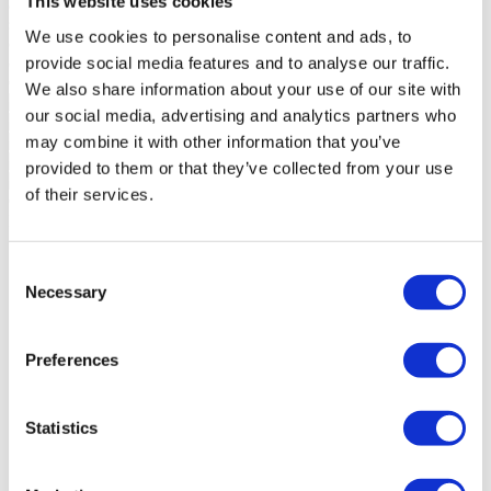
This website uses cookies
autênticas completam um quotidiano equilibrado entre lazer e
sofisticação. Este lote não é apenas um terreno, é a possibilidade de
We use cookies to personalise content and ads, to
criar uma casa singular num local onde já não existem segundas
provide social media features and to analyse our traffic.
oportunidades. O último. O único. O certo.
Ler mais +
Carvoeiroazul - Mediação Imobiliária Lda - AMI 10437
We also share information about your use of our site with
our social media, advertising and analytics partners who
may combine it with other information that you’ve
provided to them or that they’ve collected from your use
of their services.
Características gerais
Informação geral
Certificação
Referência
106200055
Consent
Finalidade
Venda
Necessary
Selection
Preço de Venda
1.000.000 €
Região
Algarve
Distrito
Faro
Concelho
Lagoa (Algarve)
Preferences
Freguesia
Lagoa e Carvoeiro
Zona
N/D
Área Bruta Privativa
375m²
Statistics
Área Bruta de Construção
0m²
Área Útil
320m²
Área Terreno
1285m²