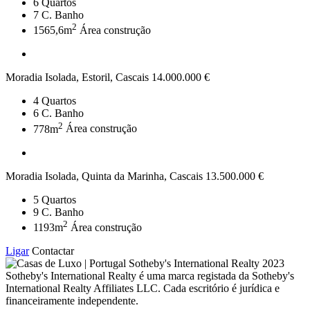
6
Quartos
7
C. Banho
2
1565,6m
Área construção
Moradia Isolada, Estoril, Cascais
14.000.000 €
4
Quartos
6
C. Banho
2
778m
Área construção
Moradia Isolada, Quinta da Marinha, Cascais
13.500.000 €
5
Quartos
9
C. Banho
2
1193m
Área construção
Ligar
Contactar
2023
Sotheby's International Realty é uma marca registada da Sotheby's
International Realty Affiliates LLC. Cada escritório é jurídica e
financeiramente independente.