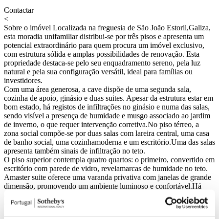
Contactar
<
Sobre o imóvel
Localizada na freguesia de São João Estoril,Galiza,
esta moradia unifamiliar distribui-se por três pisos e apresenta um
potencial extraordinário para quem procura um imóvel exclusivo,
com estrutura sólida e amplas possibilidades de renovação. Esta
propriedade destaca-se pelo seu enquadramento sereno, pela luz
natural e pela sua configuração versátil, ideal para famílias ou
investidores.
Com uma área generosa, a cave dispõe de uma segunda sala,
cozinha de apoio, ginásio e duas suites. Apesar da estrutura estar em
bom estado, há registos de infiltrações no ginásio e numa das salas,
sendo visível a presença de humidade e musgo associado ao jardim
de inverno, o que requer intervenção corretiva.No piso térreo, a
zona social compõe-se por duas salas com lareira central, uma casa
de banho social, uma cozinhamoderna e um escritório.Uma das salas
apresenta também sinais de infiltração no teto.
O piso superior contempla quatro quartos: o primeiro, convertido em
escritório com parede de vidro, revelamarcas de humidade no teto.
Amaster suite oferece uma varanda privativa com janelas de grande
dimensão, promovendo um ambiente luminoso e confortável.Há
ainda um quarto com closet e acesso a um terraço, bem como mais
dois quartos, sendo um deles em suite.
Amoradia localiza-se numa área bem servida de comércio, escolas,