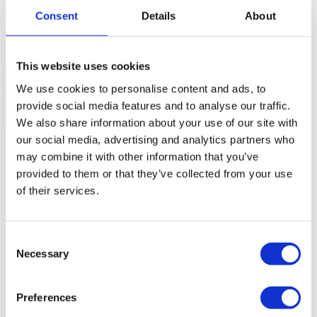
serviços de saúde e transportes públicos. A proximidade a vias
Consent
Details
About
rápidas assegura uma ligação eficiente ao centro da cidade e zonas
envolventes, tornando este imóvel uma escolha conveniente para
quem valoriza acessibilidade e tranquilidade.
Ler mais +
Sinalazul - Mediação Imobiliária, Lda - AMI 7744
This website uses cookies
We use cookies to personalise content and ads, to
provide social media features and to analyse our traffic.
We also share information about your use of our site with
Características gerais
our social media, advertising and analytics partners who
Informação geral
Características
Certificação
may combine it with other information that you’ve
Referência
102250203
provided to them or that they’ve collected from your use
Finalidade
Venda
of their services.
Preço de Venda
Sob Consulta
Região
Estoril, Cascais, Sintra
Distrito
Lisboa
Concelho
Cascais
Consent
Freguesia
Cascais e Estoril
Necessary
Selection
Zona
São João do Estoril
Área Bruta Privativa
313m²
Área Bruta de Construção
470m²
Área Útil
266m²
Preferences
Área Terreno
651m²