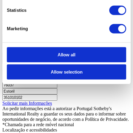
Estado
Usado
Statistics
Geral
Nº Frentes: 4; Nº Pisos: 3;
Água
Companhia;
Edifício
Tipo empreendimento (Habitação);
Vistas
Cidade;
Marketing
Zona
Acessos (Bons), Centralidade (Centro da Cidade);
Contacte-nos
+351 919228919*
Interessado?
Agende visita ou solicite mais informações.
Allow all
Allow selection
Solicitar mais Informações
Ao pedir informações está a autorizar a Portugal Sotheby's
International Realty a guardar os seus dados para o informar sobre
oportunidades de negócio, de acordo com a Política de Privacidade.
*Chamada para a rede móvel nacional
Localização e acessibilidades