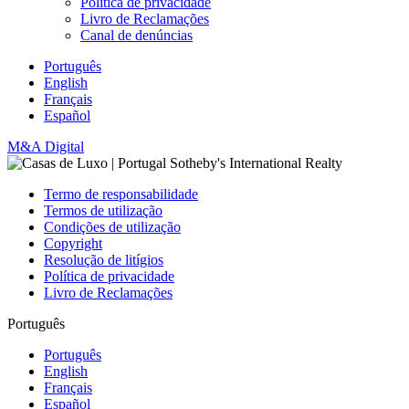
Política de privacidade
Livro de Reclamações
Canal de denúncias
Português
English
Français
Español
M&A Digital
Termo de responsabilidade
Termos de utilização
Condições de utilização
Copyright
Resolução de litígios
Política de privacidade
Livro de Reclamações
Português
Português
English
Français
Español