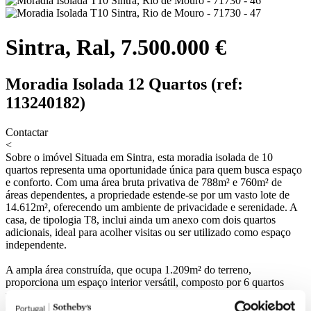
Sintra, Ral, 7.500.000 €
Moradia Isolada 12 Quartos (ref:
113240182)
Contactar
<
Sobre o imóvel
Situada em Sintra, esta moradia isolada de 10
quartos representa uma oportunidade única para quem busca espaço
e conforto. Com uma área bruta privativa de 788m² e 760m² de
áreas dependentes, a propriedade estende-se por um vasto lote de
14.612m², oferecendo um ambiente de privacidade e serenidade. A
casa, de tipologia T8, inclui ainda um anexo com dois quartos
adicionais, ideal para acolher visitas ou ser utilizado como espaço
independente.
A ampla área construída, que ocupa 1.209m² do terreno,
proporciona um espaço interior versátil, composto por 6 quartos
principais, 2 escritórios que podem ser facilmente convertidos em
quartos adicionais, uma sala de jogos e um ginásio. Além disso, a