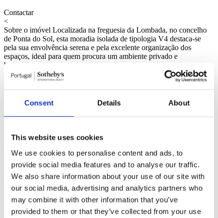
Contactar
<
Sobre o imóvel
Localizada na freguesia da Lombada, no concelho
de Ponta do Sol, esta moradia isolada de tipologia V4 destaca-se
pela sua envolvência serena e pela excelente organização dos
espaços, ideal para quem procura um ambiente privado e
harmonioso.
Com uma área de lote de 480 metros quadrados e área bruta
privativa de 220 metros quadrados, esta propriedade é composta por
quatro quartos, dos quais dois são suites, e quatro casas de banho. A
Consent
Details
About
moradia conta ainda com três lugares de estacionamento,
arrecadação em anexo e varanda. Construída em 2025, oferece um
ambiente moderno e funcional, com acabamentos de elevada
qualidade. O piso térreo inclui duas suites, zonas sociais amplas e
This website uses cookies
uma casa de banho social, enquanto o piso superior contempla mais
dois quartos e uma casa de banho completa de apoio. A zona
We use cookies to personalise content and ads, to
exterior oferece um terraço convidativo e uma piscina que
provide social media features and to analyse our traffic.
complementa de forma requintada os momentos de lazer.
We also share information about your use of our site with
A localização é outro dos pontos fortes desta propriedade. A
our social media, advertising and analytics partners who
escassos minutos de supermercados, escolas e restaurantes (1 a 2
may combine it with other information that you’ve
minutos), oferece uma experiência de vida prática e confortável. As
provided to them or that they’ve collected from your use
principais vias de acesso encontram-se a 5 minutos, permitindo uma