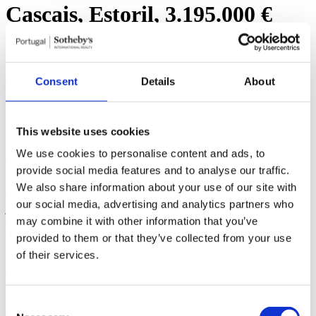
Cascais, Estoril, 3.195.000 €
Moradia 5 Quartos (ref: 102260017)
Consent
Details
About
Contactar
<
Sobre o imóvel
Moradia isolada T5 situada no Alto do Estoril,
integrada num exclusivo Condomínio Fechado que oferece piscina,
This website uses cookies
segurança permanente e amplas zonas de jardim. Com 442m² de
área bruta de construção, implantada num lote de 622m², a casa
We use cookies to personalise content and ads, to
distribui-se harmoniosamente por três pisos e cave, com elevador
provide social media features and to analyse our traffic.
interno.
No piso térreo encontra-se uma sala de estar muito espaçosa, com
We also share information about your use of our site with
dois ambientes, sala de estar e sala de jantar, com lareira e com
our social media, advertising and analytics partners who
janelas com acesso ao terraço e jardim, proporcionando um
may combine it with other information that you’ve
ambiente luminoso e acolhedor. A cozinha, totalmente equipada,
com area de refeições integrada, complementa este piso, onde existe
provided to them or that they’ve collected from your use
ainda um lavabo social e o hall de entrada.
of their services.
O primeiro piso é composto por três suites, todos com armários
embutidos e varanda.
No segundo piso encontra-se a master suite com closet e casa de
banho completa. Neste piso ainda temos uma zona de armários para
Consent
arrumação.