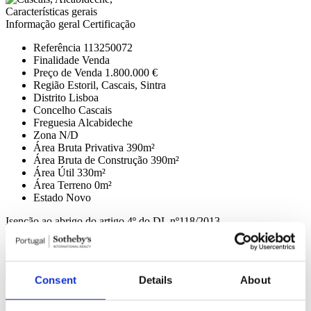
Características gerais
Informação geral
Certificação
Referência
113250072
Finalidade
Venda
Preço de Venda
1.800.000 €
Região
Estoril, Cascais, Sintra
Distrito
Lisboa
Concelho
Cascais
Freguesia
Alcabideche
Zona
N/D
Área Bruta Privativa
390m²
Área Bruta de Construção
390m²
Área Útil
330m²
Área Terreno
0m²
Estado
Novo
Isenção ao abrigo do artigo 4º do DL nº118/2013.
Contacte-nos
+351 919 010 919*
Interessado?
Agende visita ou solicite mais informações.
Consent
Details
About