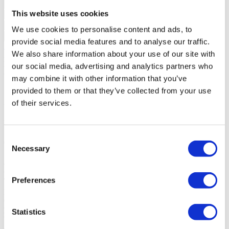
This website uses cookies
We use cookies to personalise content and ads, to
provide social media features and to analyse our traffic.
Solicitar mais Informações
We also share information about your use of our site with
Ao pedir informações está a autorizar a Portugal Sotheby's
International Realty a guardar os seus dados para o informar sobre
our social media, advertising and analytics partners who
oportunidades de negócio, de acordo com a Política de Privacidade.
may combine it with other information that you’ve
*Chamada para a rede móvel nacional
provided to them or that they’ve collected from your use
Sobre o empreendimento
of their services.
Murches Residence
Consent
Cascais, Alcabideche
Necessary
Selection
4 a 4 Quartos desde 1.800.000 €
O Murches Residence é um conjunto de quatro exclusivas moradias
Preferences
T4 integradas num condomínio fechado, em Cascais. Com um
projeto focado na funcionalidade, segurança e conforto, o
empreendimento destaca-se pelos acabamentos de qualidade,
piscinas individuais e sistemas de domótica. A exposição solar foi
Statistics
tida em consideração no design das moradias, promovendo
ambientes iluminados e eficientes energeticamente. Cada habitação