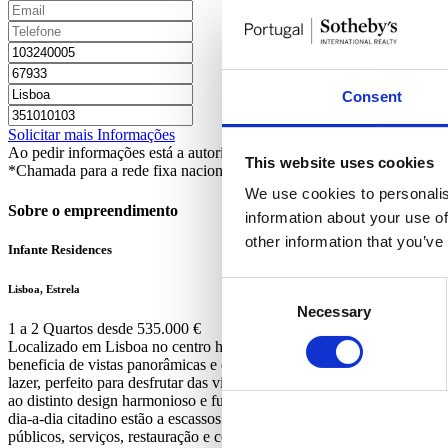
Consent
Solicitar mais Informações
Ao pedir informações está a autorizar a Portugal Sotheby's Internatio
This website uses cookies
*Chamada para a rede fixa nacional
We use cookies to personalis
Sobre o empreendimento
information about your use of
other information that you’ve
Infante Residences
Consent
Lisboa, Estrela
Necessary
Selection
1 a 2 Quartos desde 535.000 €
Localizado em Lisboa no centro histórico, o Infante Residences conta
beneficia de vistas panorâmicas e espaços de lazer, num dos bairros 
lazer, perfeito para desfrutar das vistas panorâmicas sobre a capital
ao distinto design harmonioso e funcional dos espaços. Todos os apar
dia-a-dia citadino estão a escassos minutos a pé da zona ribeirinha da
públicos, serviços, restauração e comércio, os apartamentos do Infa