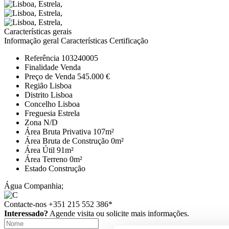
Características gerais
Informação geral
Características
Certificação
Referência
103240005
Finalidade
Venda
Preço de Venda
545.000 €
Região
Lisboa
Distrito
Lisboa
Concelho
Lisboa
Freguesia
Estrela
Zona
N/D
Área Bruta Privativa
107m²
Área Bruta de Construção
0m²
Área Útil
91m²
Área Terreno
0m²
Estado
Construção
Água
Companhia;
Contacte-nos
+351 215 552 386*
Interessado?
Agende visita ou solicite mais informações.