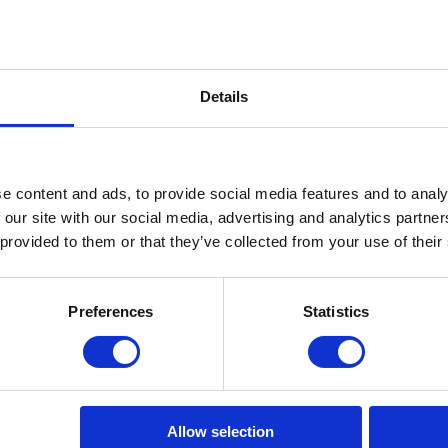
Details
nal Realty a guardar os seus dados para o informar sobre oportunidades
e content and ads, to provide social media features and to analy
 our site with our social media, advertising and analytics partn
 provided to them or that they’ve collected from your use of their
Preferences
Statistics
 com 45 apartamentos. O projeto de reabilitação é assente em vetores d
mais nobres da cidade, a Estrela. O condomínio Infante Residences cont
 e o Rio Tejo. Os interiores dos apartamentos T1, T2, T2+1 e T3 possuem
tamentos possuem ar condicionado, cozinhas totalmente equipadas, chão
 cidade e de várias zonas verdes, perfeitas para longas caminhadas ou pa
Allow selection
nte Residences podem ainda contar com a inauguração de uma nova estaç