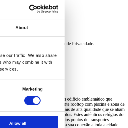
About
 de negócio, de acordo com a Política de Privacidade.
se our traffic. We also share
ers who may combine it with
 services.
Marketing
e qualidade, conforto e distinção. Um edifício emblemático que
a com o exclusivo acesso a um elegante rooftop com piscina e zona de
 acabamentos, revestimentos e materiais de alta qualidade que se aliam
 em madeira e janelas de vidros duplos. Estes autênticos refúgios do
sseios de bicicleta. Rodeados de vários pontos de transportes
Allow all
ão de metro em 2025, que reforçará a sua conexão a toda a cidade.