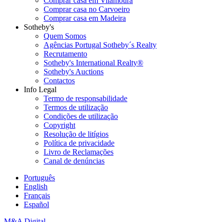
Comprar casa em Vilamoura
Comprar casa no Carvoeiro
Comprar casa em Madeira
Sotheby's
Quem Somos
Agências Portugal Sotheby´s Realty
Recrutamento
Sotheby's International Realty®
Sotheby's Auctions
Contactos
Info Legal
Termo de responsabilidade
Termos de utilização
Condições de utilização
Copyright
Resolução de litígios
Política de privacidade
Livro de Reclamações
Canal de denúncias
Português
English
Français
Español
M&A Digital