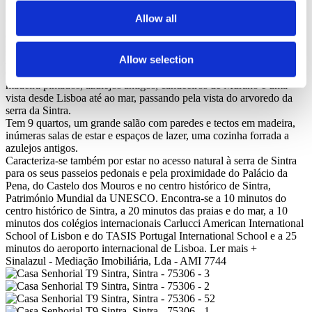
1920 com estrutura modernista de betão, foi construído como um
Allow all
“castelo” neogótico. O edifício projectado em módulos desnivelados
com grandes janelas de lanceta e encimado por ameias e guaritas, foi
recuperado mais tarde pela família Sessel que lhe deu uma influência
Allow selection
Art Deco.
O palacete tem grandes áreas, com tectos altos em maceira de
madeira pintados, azulejos antigos, candeeiros de Murano e uma
vista desde Lisboa até ao mar, passando pela vista do arvoredo da
serra da Sintra.
Tem 9 quartos, um grande salão com paredes e tectos em madeira,
inúmeras salas de estar e espaços de lazer, uma cozinha forrada a
azulejos antigos.
Caracteriza-se também por estar no acesso natural à serra de Sintra
para os seus passeios pedonais e pela proximidade do Palácio da
Pena, do Castelo dos Mouros e no centro histórico de Sintra,
Património Mundial da UNESCO. Encontra-se a 10 minutos do
centro histórico de Sintra, a 20 minutos das praias e do mar, a 10
minutos dos colégios internacionais Carlucci American International
School of Lisbon e do TASIS Portugal International School e a 25
minutos do aeroporto internacional de Lisboa.
Ler mais +
Sinalazul - Mediação Imobiliária, Lda - AMI 7744