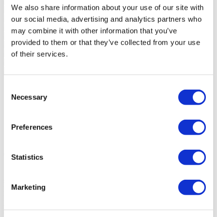
We also share information about your use of our site with
our social media, advertising and analytics partners who
may combine it with other information that you’ve
provided to them or that they’ve collected from your use
of their services.
Consent
Sintra, Sintra, 5.770.000 €
Necessary
Selection
Casa Senhorial 9 Quartos (ref:
Preferences
102250082)
Contactar
Statistics
<
Sobre o imóvel
Palacete acastelado no topo do Monte Sereno na
serra de Sintra.
Marketing
Dos três montes da serra, um encontra-se encimado pelo Castelo dos
Mouros, outro pelo Palácio da Pena e o terceiro, o Monte Sereno,
por este pequeno castelo.
Projetado pelo arquitecto Norte Júnior, prémio Valmor, na década de