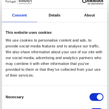
Área Terreno
0m²
Estado
Planta
Geral
Nº Frentes: 2; Nº Pisos: 6;
Consent
Details
About
Caixilharia
Vidro Duplo, Estores (Eléctricos);
Climatização
Cilindro Eléctrico, Ar Condicionado (Completo);
Domótica
Estores Eléctricos;
Edifício
Tipo empreendimento (Habitação), Revestimento Exterior
This website uses cookies
(Monomassa), Pavimento (Mármore), Paredes (Mármore), Tecto
We use cookies to personalise content and ads, to
(Falso Pladur);
Exposição Solar
Norte, Sul;
provide social media features and to analyse our traffic.
2
Garagem
Área (m
): 12.5; Local (Cave);
We also share information about your use of our site with
Vistas
Rio;
our social media, advertising and analytics partners who
Zona
Acessos (Aeroporto, Auto-Estrada, Bons, Metro, Porto de
may combine it with other information that you’ve
Mar, Transportes Púb.), Centralidade (Centro da Cidade),
Proximidade (Bancos, Bombeiros, Centros Comerciais, Clínica,
provided to them or that they’ve collected from your use
Escolas, Farmácia, Ginásio, Hospital, Jardins, Jardins Infância,
of their services.
Padaria, Praias, Serviços Públicos, Supermercado);
Contacte-nos
+351 225 569 257*
Interessado?
Agende visita ou solicite mais informações.
Consent
Necessary
Selection