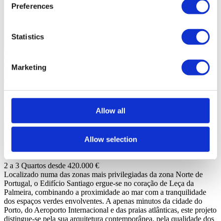
Preferences
Statistics
Solicitar mais Informações
Ao pedir informações está a autorizar a Portugal Sotheby's
Marketing
International Realty a guardar os seus dados para o informar sobre
oportunidades de negócio, de acordo com a Política de Privacidade.
*Chamada para a rede fixa nacional
Sobre o empreendimento
Allow all
Edifício Santiago
Allow selection
Matosinhos, Matosinhos e Leça da Palmeira
2 a 3 Quartos desde 420.000 €
Localizado numa das zonas mais privilegiadas da zona Norte de
Portugal, o Edifício Santiago ergue-se no coração de Leça da
Palmeira, combinando a proximidade ao mar com a tranquilidade
dos espaços verdes envolventes. A apenas minutos da cidade do
Porto, do Aeroporto Internacional e das praias atlânticas, este projeto
distingue-se pela sua arquitetura contemporânea, pela qualidade dos