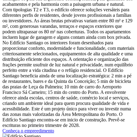
acabamentos e pela harmonia com a paisagem urbana e natural.
Com tipologias T2 e T3, o edifício oferece soluções versáteis para
diferentes perfis de residentes, desde jovens profissionais a famílias
ou investidores. As áreas brutas privativas variam entre 80 m² e 129
m², com generosas varandas, terraços e espaços exteriores que
podem ultrapassar os 80 m² nas coberturas. Todos os apartamentos
incluem lugar de garagem e alguns contam ainda com box privada.
No Edifício Santiago os interiores foram desenhados para
proporcionar conforto, modernidade e funcionalidade, com materiais
criteriosamente selecionados, equipamentos de alta qualidade e uma
distribuição eficiente dos espaços. A orientação e organização das
frações permite usufruir de luz natural e privacidade, num equilíbrio
perfeito entre a vida citadina e o refúgio residencial. O Edifício
Santiago beneficia ainda de uma localização estratégica: 2 min a pé
de restaurantes, bares e da Quinta da Conceição; 5 min de bicicleta
das praias de Leça da Palmeira; 10 min de carro do Aeroporto
Francisco Sá Carneiro; 15 min do centro do Porto. A envolvente
oferece ainda escolas, centros de saúde, comércio local e serviços,
criando um ambiente ideal para quem procura qualidade de vida e
acessibilidade. Este é um projeto único para viver ou investir numa
das zonas mais valorizadas da Área Metropolitana do Porto. O
Edifício Santiago encontra-se em inicio de construção. Prevê-se
escrituras no primeiro trimestre de 2028.
Conheça o empreedimento