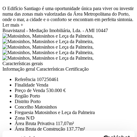
O Edifício Santiago é uma oportunidade única para viver ou investir
numa das zonas mais valorizadas da Área Metropolitana do Porto,
onde o mar, a cidade e o conforto se encontram em perfeita sintonia.
Ler mais +
Boavistazul - Mediação Imobiliária, Lda. - AMI 10447
Características gerais
Informação geral
Características
Certificação
Referência
107250461
Finalidade
Venda
Preço de Venda
530.000 €
Região
Porto
Distrito
Porto
Concelho
Matosinhos
Freguesia
Matosinhos e Leça da Palmeira
Zona
N/D
Área Bruta Privativa
117,07m²
Área Bruta de Construção
137,77m²
Área Útil
0m²