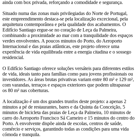
ainda com box privada, reforçando a comodidade e segurança.
Situado numa das zonas mais privilegiadas do Norte de Portugal,
este empreendimento destaca-se pela localização excecional, pela
arquitetura contemporânea e pela qualidade dos acabamentos. O
Edifício Santiago ergue-se no coração de Leça da Palmeira,
combinando a proximidade ao mar com a tranquilidade dos espaços
verdes envolventes. A poucos minutos do Porto, do Aeroporto
Internacional e das praias atlânticas, este projeto oferece uma
experiência de vida equilibrada entre a energia citadina e o sossego
residencial.
O Edifício Santiago oferece soluções versáteis para diferentes estilos
de vida, ideais tanto para famílias como para jovens profissionais ou
investidores. As áreas brutas privativas variam entre 80 m² e 129 m²,
com varandas, terraços e espaços exteriores que podem ultrapassar
os 80 m² nas coberturas.
A localização é um dos grandes trunfos deste projeto: a apenas 2
minutos a pé de restaurantes, bares e da Quinta da Conceição, 5
minutos de bicicleta das praias de Leça da Palmeira, 10 minutos de
carro do Aeroporto Francisco Sá Carneiro e 15 minutos do centro do
Porto. A envolvente dispõe ainda de escolas, centros de saúde,
comércio e serviços, garantindo todas as condições para uma vida
cómoda e tranquila.