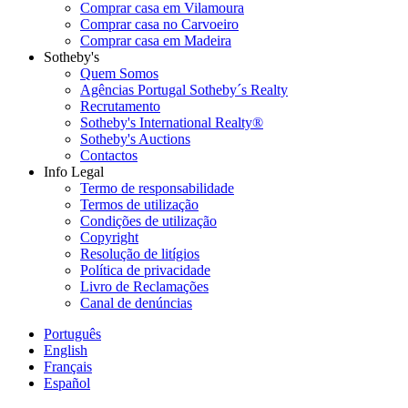
Comprar casa em Vilamoura
Comprar casa no Carvoeiro
Comprar casa em Madeira
Sotheby's
Quem Somos
Agências Portugal Sotheby´s Realty
Recrutamento
Sotheby's International Realty®
Sotheby's Auctions
Contactos
Info Legal
Termo de responsabilidade
Termos de utilização
Condições de utilização
Copyright
Resolução de litígios
Política de privacidade
Livro de Reclamações
Canal de denúncias
Português
English
Français
Español