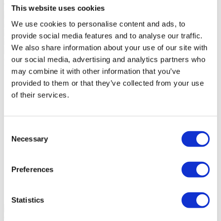
Travessiazul - Mediação Imobiliária, Lda - AMI 8671
This website uses cookies
We use cookies to personalise content and ads, to
provide social media features and to analyse our traffic.
We also share information about your use of our site with
our social media, advertising and analytics partners who
Características gerais
Informação geral
Certificação
may combine it with other information that you’ve
provided to them or that they’ve collected from your use
Referência
103250500
Finalidade
Venda
of their services.
Preço de Venda
695.000 €
Região
Lisboa
Distrito
Lisboa
Consent
Concelho
Lisboa
Necessary
Freguesia
Estrela
Selection
Zona
N/D
Área Bruta Privativa
150m²
Área Bruta de Construção
0m²
Preferences
Área Útil
0m²
Área Terreno
0m²
Estado
Usado
Statistics
Contacte-nos
+351 215 552 386*