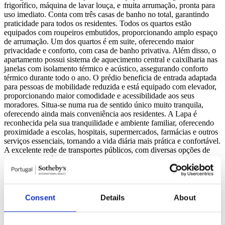
frigorífico, máquina de lavar louça, e muita arrumação, pronta para
uso imediato. Conta com três casas de banho no total, garantindo
praticidade para todos os residentes. Todos os quartos estão
equipados com roupeiros embutidos, proporcionando amplo espaço
de arrumação. Um dos quartos é em suite, oferecendo maior
privacidade e conforto, com casa de banho privativa. Além disso, o
apartamento possui sistema de aquecimento central e caixilharia nas
janelas com isolamento térmico e acústico, assegurando conforto
térmico durante todo o ano. O prédio beneficia de entrada adaptada
para pessoas de mobilidade reduzida e está equipado com elevador,
proporcionando maior comodidade e acessibilidade aos seus
moradores. Situa-se numa rua de sentido único muito tranquila,
oferecendo ainda mais conveniência aos residentes. A Lapa é
reconhecida pela sua tranquilidade e ambiente familiar, oferecendo
proximidade a escolas, hospitais, supermercados, farmácias e outros
serviços essenciais, tornando a vida diária mais prática e confortável.
A excelente rede de transportes públicos, com diversas opções de
autocarros e elétricos, facilita o acesso ao centro da cidade e a outros
bairros. Além disso, a Lapa é cercada por vários parques e jardins,
ideais para atividades ao ar livre e momentos de lazer. Este é o
imóvel ideal para quem procura uma residência confortável, segura e
bem localizada, em uma das áreas mais charmosas e tradicionais de
Consent
Details
About
Lisboa. Não perca a oportunidade de viver na Lapa, um bairro que
harmoniza história, cultura e modernidade. Imagens ilustrativas de
mobiliário em homestaging.
Ler mais +