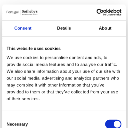
Situado próximo do centro de Cascais, está a poucos minutos a pé
de esplanadas, restaurantes, comércio local e da estação de
comboios. Nas proximidades encontram-se escolas nacionais e
internacionais, campos de golfe, a marina de Cascais, clubes
Consent
Details
About
desportivos e acesso rápido à A5. A apenas 30 minutos de Lisboa,
esta é uma localização que conjuga centralidade com qualidade de
vida junto ao mar.
Ler mais +
Sinalazul - Mediação Imobiliária, Lda - AMI 7744
This website uses cookies
We use cookies to personalise content and ads, to
provide social media features and to analyse our traffic.
We also share information about your use of our site with
Características gerais
our social media, advertising and analytics partners who
Informação geral
Certificação
may combine it with other information that you’ve
Referência
102250083
provided to them or that they’ve collected from your use
Finalidade
Venda
of their services.
Preço de Venda
3.490.000 €
Região
Estoril, Cascais, Sintra
Distrito
Lisboa
Concelho
Cascais
Consent
Freguesia
Cascais e Estoril
Necessary
Selection
Zona
Cascais