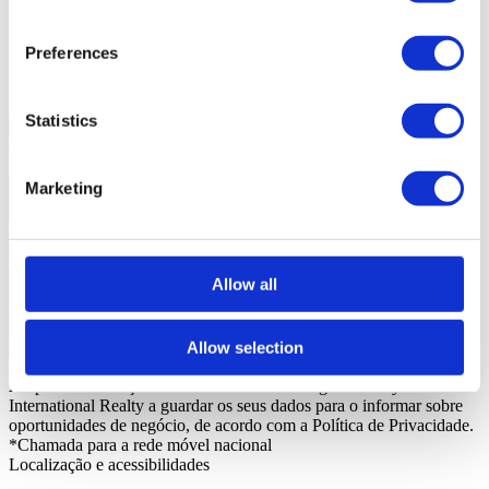
Área Bruta Privativa
194m²
Área Bruta de Construção
244m²
Área Útil
165m²
Preferences
Área Terreno
0m²
Estado
Usado
Statistics
Contacte-nos
+351 919228919*
Interessado?
Agende visita ou solicite mais informações.
Marketing
Allow all
Allow selection
Solicitar mais Informações
Ao pedir informações está a autorizar a Portugal Sotheby's
International Realty a guardar os seus dados para o informar sobre
oportunidades de negócio, de acordo com a Política de Privacidade.
*Chamada para a rede móvel nacional
Localização e acessibilidades