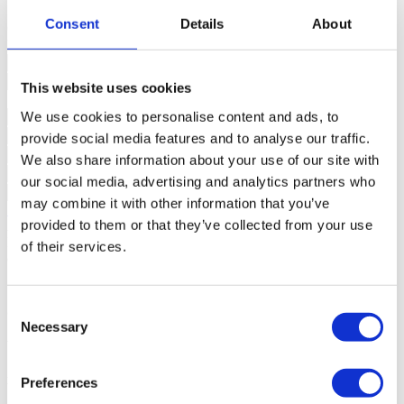
Consent
Details
About
Contacte-nos
+351 215 552 386*
Interessado?
Agende visita ou solicite mais informações.
This website uses cookies
We use cookies to personalise content and ads, to
provide social media features and to analyse our traffic.
We also share information about your use of our site with
our social media, advertising and analytics partners who
may combine it with other information that you’ve
Solicitar mais Informações
provided to them or that they’ve collected from your use
Ao pedir informações está a autorizar a Portugal Sotheby's
International Realty a guardar os seus dados para o informar sobre
of their services.
oportunidades de negócio, de acordo com a Política de Privacidade.
*Chamada para a rede fixa nacional
Consent
Sobre o empreendimento
Necessary
Selection
Vieira da Silva
Preferences
Lisboa, Avenidas Novas