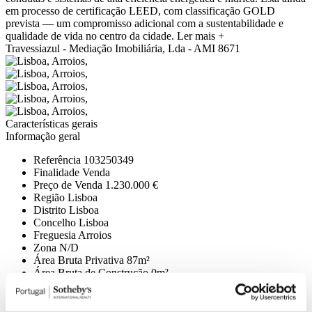
em processo de certificação LEED, com classificação GOLD
prevista — um compromisso adicional com a sustentabilidade e
qualidade de vida no centro da cidade.
Ler mais +
Travessiazul - Mediação Imobiliária, Lda - AMI 8671
Características gerais
Informação geral
Referência
103250349
Finalidade
Venda
Preço de Venda
1.230.000 €
Região
Lisboa
Distrito
Lisboa
Concelho
Lisboa
Freguesia
Arroios
Zona
N/D
Área Bruta Privativa
87m²
Área Bruta de Construção
0m²
Área Útil
0m²
Área Terreno
0m²
Estado
Construção