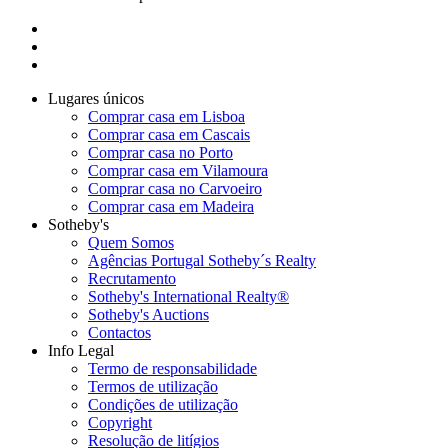
Lugares únicos
Comprar casa em Lisboa
Comprar casa em Cascais
Comprar casa no Porto
Comprar casa em Vilamoura
Comprar casa no Carvoeiro
Comprar casa em Madeira
Sotheby's
Quem Somos
Agências Portugal Sotheby´s Realty
Recrutamento
Sotheby's International Realty®
Sotheby's Auctions
Contactos
Info Legal
Termo de responsabilidade
Termos de utilização
Condições de utilização
Copyright
Resolução de litígios