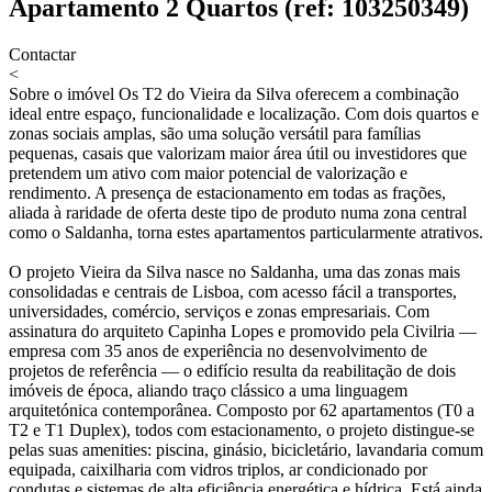
Apartamento 2 Quartos (ref: 103250349)
Contactar
<
Sobre o imóvel
Os T2 do Vieira da Silva oferecem a combinação
ideal entre espaço, funcionalidade e localização. Com dois quartos e
zonas sociais amplas, são uma solução versátil para famílias
pequenas, casais que valorizam maior área útil ou investidores que
pretendem um ativo com maior potencial de valorização e
rendimento. A presença de estacionamento em todas as frações,
aliada à raridade de oferta deste tipo de produto numa zona central
como o Saldanha, torna estes apartamentos particularmente atrativos.
O projeto Vieira da Silva nasce no Saldanha, uma das zonas mais
consolidadas e centrais de Lisboa, com acesso fácil a transportes,
universidades, comércio, serviços e zonas empresariais. Com
assinatura do arquiteto Capinha Lopes e promovido pela Civilria —
empresa com 35 anos de experiência no desenvolvimento de
projetos de referência — o edifício resulta da reabilitação de dois
imóveis de época, aliando traço clássico a uma linguagem
arquitetónica contemporânea. Composto por 62 apartamentos (T0 a
T2 e T1 Duplex), todos com estacionamento, o projeto distingue-se
pelas suas amenities: piscina, ginásio, bicicletário, lavandaria comum
equipada, caixilharia com vidros triplos, ar condicionado por
condutas e sistemas de alta eficiência energética e hídrica. Está ainda