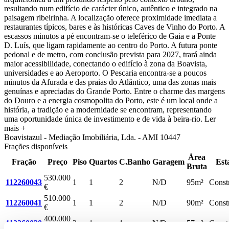
resultando num edifício de carácter único, autêntico e integrado na
paisagem ribeirinha. A localização oferece proximidade imediata a
restaurantes típicos, bares e às históricas Caves de Vinho do Porto. A
escassos minutos a pé encontram-se o teleférico de Gaia e a Ponte
D. Luís, que ligam rapidamente ao centro do Porto. A futura ponte
pedonal e de metro, com conclusão prevista para 2027, trará ainda
maior acessibilidade, conectando o edifício à zona da Boavista,
universidades e ao Aeroporto. O Pescaria encontra-se a poucos
minutos da Afurada e das praias do Atlântico, uma das zonas mais
genuínas e apreciadas do Grande Porto. Entre o charme das margens
do Douro e a energia cosmopolita do Porto, este é um local onde a
história, a tradição e a modernidade se encontram, representando
uma oportunidade única de investimento e de vida à beira-rio.
Ler
mais +
Boavistazul - Mediação Imobiliária, Lda. - AMI 10447
Frações disponíveis
Área
Fração
Preço
Piso
Quartos
C.Banho
Garagem
Est
Bruta
530.000
112260043
1
1
2
N/D
95m²
Const
€
510.000
112260041
1
1
2
N/D
90m²
Const
€
400.000
112260039
2
1
1
N/D
57m²
Const
€