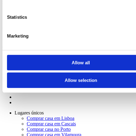
nestes empreendimentos
Statistics
Splendouro Village
4
a
5
Quartos desde
Vila Nova de Gaia,
Canidelo
825.000 €
Marketing
The Grand Splendouro
3
a
4
Quartos desde
Vila Nova de Gaia,
Canidelo
750.000 €
Ligar
Contactar
Allow all
2023
Sotheby's International Realty é uma marca registada da Sotheby's
International Realty Affiliates LLC. Cada escritório é jurídica e
Allow selection
financeiramente independente.
Lugares únicos
Comprar casa em Lisboa
Comprar casa em Cascais
Comprar casa no Porto
Comprar casa em Vilamoura