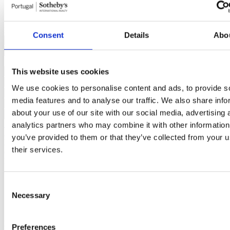
350.000
112260040
2
1
1
N/D
44m²
Const
€
Interessado?
Agende visita ou solicite mais informações.
Consent
Details
Abo
This website uses cookies
We use cookies to personalise content and ads, to provide s
media features and to analyse our traffic. We also share info
about your use of our site with our social media, advertising 
Solicitar mais Informações
analytics partners who may combine it with other information
Ao pedir informações está a autorizar a Portugal Sotheby's
you’ve provided to them or that they’ve collected from your u
International Realty a guardar os seus dados para o informar sobre
their services.
oportunidades de negócio, de acordo com a Política de Privacidade.
Partilhar empreendimento
Consent
Necessary
Selection
Empreendimentos semelhantes
Também poderá estar interessado
Preferences