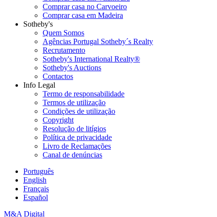
Comprar casa no Carvoeiro
Comprar casa em Madeira
Sotheby's
Quem Somos
Agências Portugal Sotheby´s Realty
Recrutamento
Sotheby's International Realty®
Sotheby's Auctions
Contactos
Info Legal
Termo de responsabilidade
Termos de utilização
Condições de utilização
Copyright
Resolução de litígios
Política de privacidade
Livro de Reclamações
Canal de denúncias
Português
English
Français
Español
M&A Digital