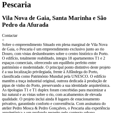
Pescaria
Vila Nova de Gaia, Santa Marinha e São
Pedro da Afurada
Contactar
<
Sobre o empreendimento
Situado em plena marginal de Vila Nova
de Gaia, o Pescaria é um empreendimento exclusivo junto ao rio
Douro, com vistas deslumbrantes sobre o centro histórico do Porto.
O edifício, totalmente reabilitado, integra 18 apartamentos T1 e 2
espaços comerciais, oferecendo um equilíbrio perfeito entre
património e modernidade. O principal ponto distintivo deste projeto
é a sua localização privilegiada, frente à Alfândega do Porto,
classificada como Património Mundial pela UNESCO. O edifício
mantém a traça industrial original, outrora dedicada à produção de
pipas de vinho do Porto, preservando a sua identidade arquitetónica.
As tipologias T1 e T1 duplex foram concebidas para maximizar a
luz natural e as vistas sobre o rio, com acabamentos de elevada
qualidade. O projeto inclui ainda 8 lugares de estacionamento
privativo, garantindo conforto e conveniência. Com assinatura do
atelier Pedro Mosca & Pedro Gonçalves, o Pescaria alia experiência
arquitetónica a um profundo respeito pelo contexto urbano,