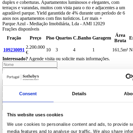
duplex e coberturas. Apartamentos luminosos e elegantes, com
terraços e varandas, muitos com vista para o rio e adjacentes a um
agradável parque. Yield garantida de 4% durante um período de 6
anos nos apartamentos com fins turísticos.
Ler mais +
Parque Azul - Mediação Imobiliária, Lda - AMI 12029
Frações disponíveis
Área
Fração
Preço
Piso
Quartos
C.Banho
Garagem
E
Bruta
2.200.000
109230091
10
3
4
1
161,5m²
N
€
Interessado?
Agende visita ou solicite mais informações.
Consent
Details
Abo
Solicitar mais Informações
This website uses cookies
Ao pedir informações está a autorizar a Portugal Sotheby's
International Realty a guardar os seus dados para o informar sobre
We use cookies to personalise content and ads, to provide s
oportunidades de negócio, de acordo com a Política de Privacidade.
media features and to analyse our traffic. We also share info