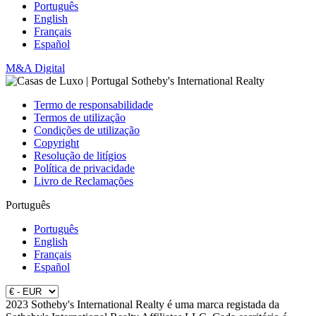
Português
English
Français
Español
M&A Digital
Termo de responsabilidade
Termos de utilização
Condições de utilização
Copyright
Resolução de litígios
Política de privacidade
Livro de Reclamações
Português
Português
English
Français
Español
2023 Sotheby's International Realty é uma marca registada da