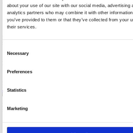
Partilhar empreendimento
about your use of our site with our social media, advertising 
analytics partners who may combine it with other information
you’ve provided to them or that they’ve collected from your u
their services.
Empreendimentos semelhantes
Também poderá estar interessado
nestes empreendimentos
Consent
Necessary
Selection
Real Calçada
3
Quartos desde
Lisboa, Estrela
1.380.000 €
Preferences
RCC Alvalade
2
a
3
Quartos desde
Lisboa, Alvalade
852.929 €
Ligar
Contactar
Statistics
2023
Sotheby's International Realty é uma marca registada da Sotheby's
International Realty Affiliates LLC. Cada escritório é jurídica e
Marketing
financeiramente independente.