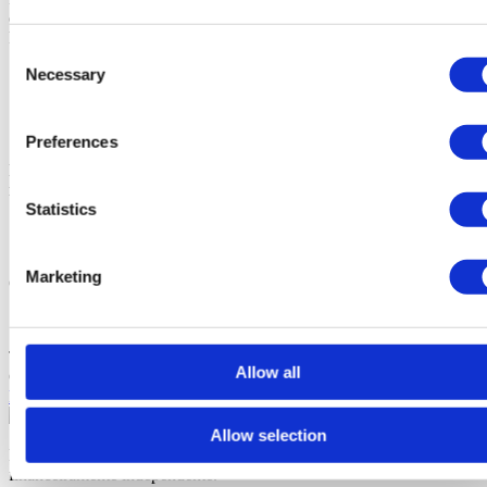
oportunidades de negócio, de acordo com a Política de Privacidade.
Partilhar empreendimento
Consent
Necessary
Selection
Preferences
Empreendimentos semelhantes
Também poderá estar interessado
nestes empreendimentos
Statistics
Splendouro Village
4
a
5
Quartos desde
Vila Nova de Gaia,
Marketing
Canidelo
825.000 €
The Grand Splendouro
3
a
4
Quartos desde
Vila Nova de Gaia,
Allow all
Canidelo
750.000 €
Ligar
Contactar
2023
Allow selection
Sotheby's International Realty é uma marca registada da Sotheby's
International Realty Affiliates LLC. Cada escritório é jurídica e
financeiramente independente.