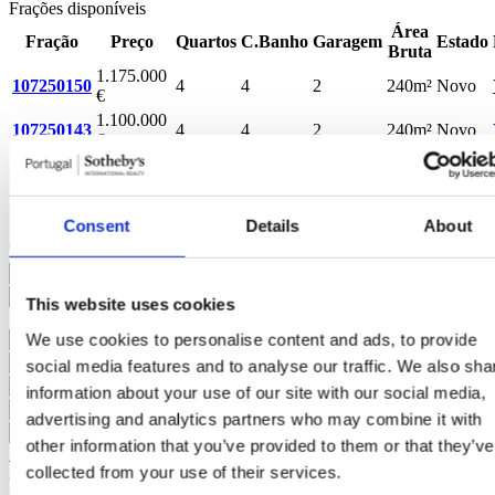
Frações disponíveis
Área
Fração
Preço
Quartos
C.Banho
Garagem
Estado
Bruta
1.175.000
107250150
4
4
2
240m²
Novo
€
1.100.000
107250143
4
4
2
240m²
Novo
€
1.100.000
107250144
4
4
2
240m²
Novo
€
1.100.000
107250145
4
4
2
246m²
Novo
Consent
Details
About
€
Interessado?
Agende visita ou solicite mais informações.
This website uses cookies
We use cookies to personalise content and ads, to provide
social media features and to analyse our traffic. We also sha
information about your use of our site with our social media,
advertising and analytics partners who may combine it with
other information that you’ve provided to them or that they’ve
Solicitar mais Informações
collected from your use of their services.
Ao pedir informações está a autorizar a Portugal Sotheby's
International Realty a guardar os seus dados para o informar sobre