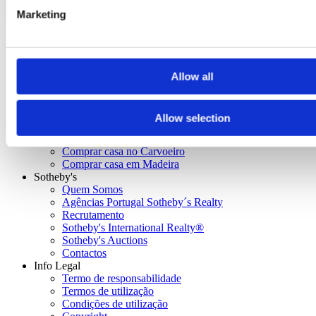
International Realty Affiliates LLC. Cada escritório é jurídica e
Marketing
financeiramente independente.
Allow all
Lugares únicos
Comprar casa em Lisboa
Comprar casa em Cascais
Allow selection
Comprar casa no Porto
Comprar casa em Vilamoura
Comprar casa no Carvoeiro
Comprar casa em Madeira
Sotheby's
Quem Somos
Agências Portugal Sotheby´s Realty
Recrutamento
Sotheby's International Realty®
Sotheby's Auctions
Contactos
Info Legal
Termo de responsabilidade
Termos de utilização
Condições de utilização