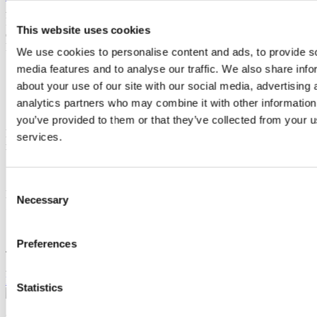
Ao pedir informações está a autorizar a Portugal Sotheby's
International Realty a guardar os seus dados para o informar sobre
This website uses cookies
oportunidades de negócio, de acordo com a Política de Privacidade.
Partilhar empreendimento
We use cookies to personalise content and ads, to provide s
media features and to analyse our traffic. We also share info
about your use of our site with our social media, advertising 
analytics partners who may combine it with other information
you’ve provided to them or that they’ve collected from your us
Empreendimentos semelhantes
Também poderá estar interessado
services.
nestes empreendimentos
Consent
MANARE RESIDENCE
2
a
4
Quartos desde
Cascais, Alcabideche
Necessary
Selection
590.000 €
Preferences
Thermae Estoril
3
a
5
Quartos desde
Cascais, Cascais e Estoril
2.650.000 €
Ligar
Contactar
Statistics
2023
Sotheby's International Realty é uma marca registada da Sotheby's