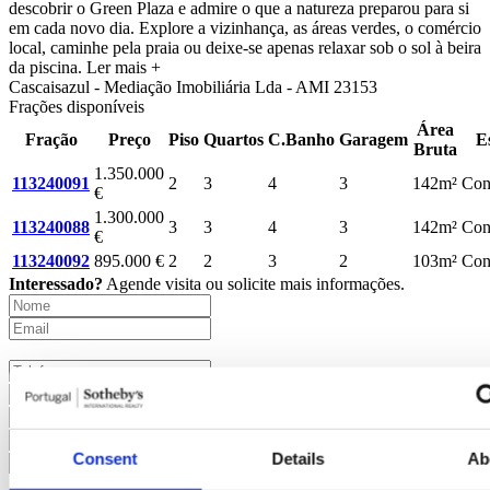
descobrir o Green Plaza e admire o que a natureza preparou para si
em cada novo dia. Explore a vizinhança, as áreas verdes, o comércio
local, caminhe pela praia ou deixe-se apenas relaxar sob o sol à beira
da piscina.
Ler mais +
Cascaisazul - Mediação Imobiliária Lda - AMI 23153
Frações disponíveis
Área
Fração
Preço
Piso
Quartos
C.Banho
Garagem
E
Bruta
1.350.000
113240091
2
3
4
3
142m²
Con
€
1.300.000
113240088
3
3
4
3
142m²
Con
€
113240092
895.000 €
2
2
3
2
103m²
Con
Interessado?
Agende visita ou solicite mais informações.
Consent
Details
Ab
Solicitar mais Informações