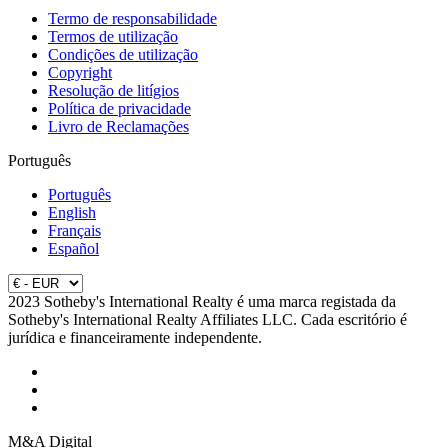
Termo de responsabilidade
Termos de utilização
Condições de utilização
Copyright
Resolução de litígios
Política de privacidade
Livro de Reclamações
Português
Português
English
Français
Español
2023 Sotheby's International Realty é uma marca registada da
Sotheby's International Realty Affiliates LLC. Cada escritório é
jurídica e financeiramente independente.
M&A Digital