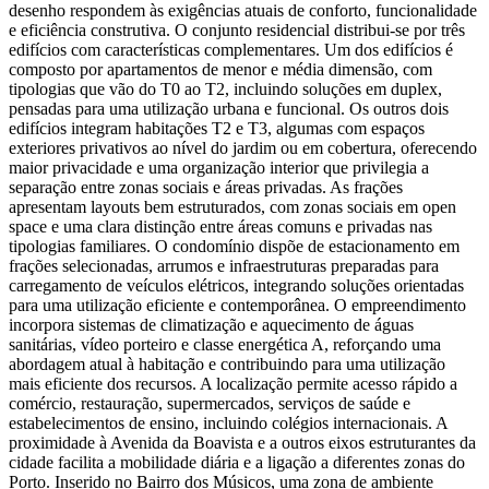
desenho respondem às exigências atuais de conforto, funcionalidade
e eficiência construtiva. O conjunto residencial distribui-se por três
edifícios com características complementares. Um dos edifícios é
composto por apartamentos de menor e média dimensão, com
tipologias que vão do T0 ao T2, incluindo soluções em duplex,
pensadas para uma utilização urbana e funcional. Os outros dois
edifícios integram habitações T2 e T3, algumas com espaços
exteriores privativos ao nível do jardim ou em cobertura, oferecendo
maior privacidade e uma organização interior que privilegia a
separação entre zonas sociais e áreas privadas. As frações
apresentam layouts bem estruturados, com zonas sociais em open
space e uma clara distinção entre áreas comuns e privadas nas
tipologias familiares. O condomínio dispõe de estacionamento em
frações selecionadas, arrumos e infraestruturas preparadas para
carregamento de veículos elétricos, integrando soluções orientadas
para uma utilização eficiente e contemporânea. O empreendimento
incorpora sistemas de climatização e aquecimento de águas
sanitárias, vídeo porteiro e classe energética A, reforçando uma
abordagem atual à habitação e contribuindo para uma utilização
mais eficiente dos recursos. A localização permite acesso rápido a
comércio, restauração, supermercados, serviços de saúde e
estabelecimentos de ensino, incluindo colégios internacionais. A
proximidade à Avenida da Boavista e a outros eixos estruturantes da
cidade facilita a mobilidade diária e a ligação a diferentes zonas do
Porto. Inserido no Bairro dos Músicos, uma zona de ambiente