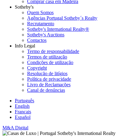
Comprar casa em Madeira
Sotheby's
Quem Somos
Agências Portugal Sotheby´s Realty
Recrutamento
Sotheby's International Realty®
Sotheby's Auctions
Contactos
Info Legal
Termo de responsabilidade
Termos de utilização
Condições de utilização
Copyright
Resolução de litígios
Política de privacidade
Livro de Reclamações
Canal de denúncias
Português
English
Français
Español
M&A Digital