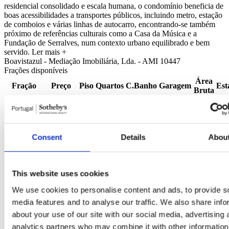
residencial consolidado e escala humana, o condomínio beneficia de
boas acessibilidades a transportes públicos, incluindo metro, estação
de comboios e várias linhas de autocarro, encontrando-se também
próximo de referências culturais como a Casa da Música e a
Fundação de Serralves, num contexto urbano equilibrado e bem
servido.
Ler mais +
Boavistazul - Mediação Imobiliária, Lda. - AMI 10447
Frações disponíveis
Área
Fração
Preço
Piso
Quartos
C.Banho
Garagem
Est
Bruta
1.250.000
107260036
1
3
4
2
202m²
No
€
107260037
985.000 €
3
3
4
2
152m²
No
107260041
935.000 €
3
3
4
2
142m²
No
Consent
Details
Abou
107260040
920.000 €
2
3
4
2
142m²
No
107260034
460.000 €
4
1
1
1
84m²
No
107260035
460.000 €
4
1
2
1
82m²
No
This website uses cookies
107260029
330.000 €
2
1
1
0
59m²
No
107260032
325.000 €
3
1
1
0
52m²
No
We use cookies to personalise content and ads, to provide s
107260033
325.000 €
3
1
1
0
52m²
No
media features and to analyse our traffic. We also share info
107260031
320.000 €
2
1
1
0
52m²
No
about your use of our site with our social media, advertising 
107260028
320.000 €
2
1
1
0
52m²
No
analytics partners who may combine it with other information