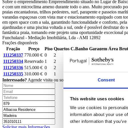
Sobre o empreendimento
Empreendimento situado no Lugar de Baixo, 
e com um microclima ameno durante todo o ano. Muito procurado por n
praias encantadoras, trilhos pedestres, surf, parapente e passeios m
varandas espaçosas com vista mar e estacionamento equipado com toma
em open space com a sala, garantindo funcionalidade e conforto, pel
ajardinadas e uma piscina voltada a sul, onde é possível desfrutar do 
fantástica praia, tornando este projeto uma oportunidade excecional pa
Funchalazul - Mediação Imobiliária, Lda - AMI 12892
Frações disponíveis
Fração
Preço
Piso
Quartos
C.Banho
Garagem
Área Bru
111250337
770.000 €
0
2
2
2
120m²
111250334
Reservado
1
2
2
2
120m²
111250336
515.000 €
0
2
2
2
107m²
111250335
310.000 €
0
1
1
1
71m²
Interessado?
Agende visita ou solicite mais informações.
Consent
This website uses cookies
We use cookies to personalis
information about your use of
other information that you’ve
Solicitar mais Informações