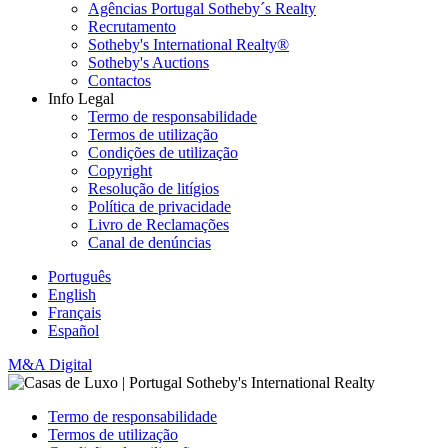
Agências Portugal Sotheby´s Realty
Recrutamento
Sotheby's International Realty®
Sotheby's Auctions
Contactos
Info Legal
Termo de responsabilidade
Termos de utilização
Condições de utilização
Copyright
Resolução de litígios
Política de privacidade
Livro de Reclamações
Canal de denúncias
Português
English
Français
Español
M&A Digital
Termo de responsabilidade
Termos de utilização