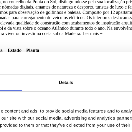
no concelho da Ponta do Sol, distinguindo-se pela sua localização pr
ómadas digitais, amantes de natureza e desporto, turistas de luxo e fa
arítimos para observação de golfinhos e baleias. Composto por 12 apar
das para carregamento de veículos elétricos. Os interiores destacam-s
a elevada qualidade de construção com acabamentos de inspiração arqu
sol e da vista sobre o oceano Atlântico durante todo o ano. Na envolvên
ra viver ou investir na costa sul da Madeira.
Ler mais +
ta
Estado
Planta
Construção
Ver
Construção
Ver
Construção
Ver
Construção
Ver
Details
e content and ads, to provide social media features and to analy
 our site with our social media, advertising and analytics partn
 provided to them or that they’ve collected from your use of their