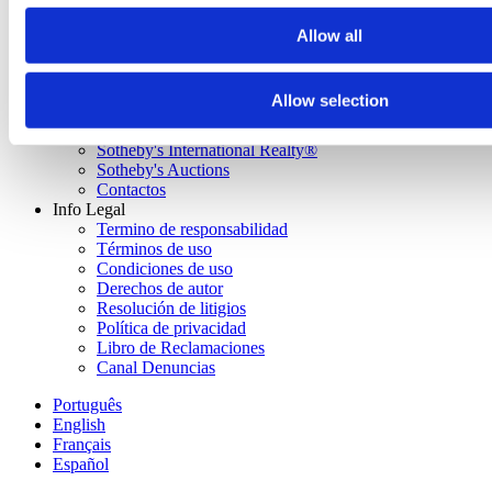
Comprar casa en Vilamoura
Comprar casa en Carvoeiro
Allow all
Comprar casa en Madeira
Sotheby's
Quienes somos
Allow selection
Agencias Portugal Sotheby’s Realty
Reclutamiento
Sotheby's International Realty®
Sotheby's Auctions
Contactos
Info Legal
Termino de responsabilidad
Términos de uso
Condiciones de uso
Derechos de autor
Resolución de litigios
Política de privacidad
Libro de Reclamaciones
Canal Denuncias
Português
English
Français
Español