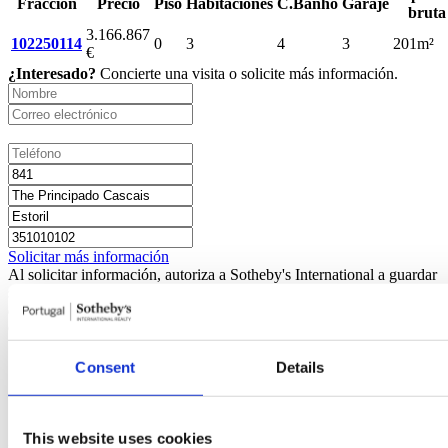
Fracción
Precio
Piso
Habitaciones
C.Banho
Garaje
bruta
3.166.867
102250114
0
3
4
3
201m²
€
¿Interesado?
Concierte una visita o solicite más información.
Solicitar más información
Al solicitar información, autoriza a Sotheby's International a guardar
sus datos para informarle sobre inmuebles de acuerdo con su política
de privacidad.
Compartir promoción
Consent
Details
This website uses cookies