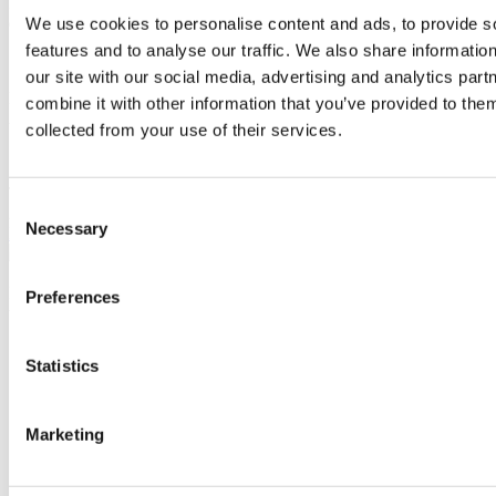
Promociones similares
Es posible que también esté interesado en
estas promociones
We use cookies to personalise content and ads, to provide s
features and to analyse our traffic. We also share informatio
our site with our social media, advertising and analytics pa
MANARE RESIDENCE
3
a
4
Habitaciones desde
Cascais,
combine it with other information that you’ve provided to them
Alcabideche
930.000 €
collected from your use of their services.
Thermae Estoril
3
a
5
Habitaciones desde
Cascais, Cascais e Estoril
Consent
2.650.000 €
Necessary
Selection
Para conectar
Contacto
2023
Sotheby's Internation Realty es una marca registrada de Sotheby's
International Realty Affiliates LLC. Cada oficina es independiente
Preferences
tanto jurídica como financieramente.
Statistics
Des lieux uniques
Marketing
Comprar casa en Lisboa
Comprar casa en Cascais
Comprar casa en Oporto