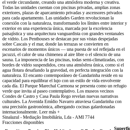
el verde circundante, creando una atmósfera moderna y creativa.
Todas las unidades cuentan con piscinas privadas, amplias zonas
exteriores, plazas de aparcamiento privadas y ascensores privados
para cada apartamento. Las unidades Garden revolucionan la
conexión con la naturaleza, transformando los límites entre interior y
exterior en una experiencia única, marcada por la excelencia
paisajística y una arquitectura vanguardista con grandes ventanales
de vidrio. Los Penthouses se destacan por sus vistas despejadas
sobre Cascais y el mar, donde las terrazas se convierten en
escenarios de momentos únicos — una puesta de sol reflejada en el
jacuzzi, el calor de una chimenea al aire libre o el silencio de una
sauna. La imponencia de las piscinas, todas semi-climatizadas, con
bordes de vidrio suspendidos, crea una atmósfera única, como si el
agua flotara desafiando la gravedad, en perfecta integración con la
naturaleza. El encanto contemporáneo de Gandarinha reside en su
capacidad para equilibrar el lujo con un estilo de vida envolvente
cada día. El Parque Marechal Carmona se presenta como un refugio
verde que invita al paseo contemplativo. Los museos vecinos
Condes de Castro y Casa Paula Rego revelan nuevas narrativas
culturales. La Avenida Emídio Navarro atraviesa Gandarinha con
una precisión gastronómica, albergando cocinas galardonadas
internacionalmente.
Leer más +
Sinalazul - Mediação Imobiliária, Lda - AMI 7744
Fracciones disponibles
Superfic