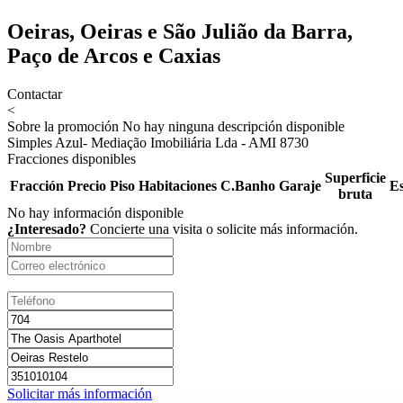
Oeiras, Oeiras e São Julião da Barra,
Paço de Arcos e Caxias
Contactar
<
Sobre la promoción
No hay ninguna descripción disponible
Simples Azul- Mediação Imobiliária Lda - AMI 8730
Fracciones disponibles
Superficie
Fracción
Precio
Piso
Habitaciones
C.Banho
Garaje
E
bruta
No hay información disponible
¿Interesado?
Concierte una visita o solicite más información.
Solicitar más información