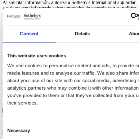
Al solicitar información, autoriza a Sotheby's International a guardar
sus datos para informarle sobre inmuebles de acuerdo con su política
de privacidad.
Compartir promoción
Consent
Details
Abo
This website uses cookies
Promociones similares
Es posible que también esté interesado en
estas promociones
We use cookies to personalise content and ads, to provide s
media features and to analyse our traffic. We also share info
about your use of our site with our social media, advertising 
Caxias Heights
3
a
4
Habitaciones desde
Oeiras, Oeiras e São Julião
analytics partners who may combine it with other information
da Barra, Paço de Arcos e Caxias
770.000 €
you’ve provided to them or that they’ve collected from your u
their services.
NOVO LANÇAMENTO
Quinta do Alverde
1
a
4
Habitaciones desde
Oeiras, Carnaxide e
Queijas
435.000 €
Consent
Para conectar
Contacto
Necessary
Selection
2023
Sotheby's Internation Realty es una marca registrada de Sotheby's