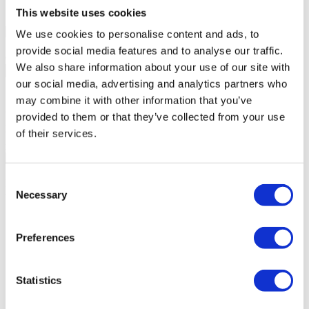
Socios
Sotheby's Realty
Sotheby's Portugal
This website uses cookies
We use cookies to personalise content and ads, to
Sea el primero en conocer inmuebles únicos.
Suscríbase al boletín
provide social media features and to analyse our traffic.
de noticias
We also share information about your use of our site with
our social media, advertising and analytics partners who
Suscribirse
may combine it with other information that you’ve
Autorizo a Portugal Sotheby's International Realty y a sus oficinas a
provided to them or that they’ve collected from your use
guardar mis datos personales para informarme cada vez que surja
una oportunidad de vender, comprar o alquilar un inmueble. Puede
of their services.
modificar esta autorización posteriormente en privacidade.sirpt.com.
2023
Sotheby's Internation Realty es una marca registrada de Sotheby's
Consent
International Realty Affiliates LLC. Cada oficina es independiente
Necessary
tanto jurídica como financieramente.
Selection
Preferences
Des lieux uniques
Comprar casa en Lisboa
Statistics
Comprar casa en Cascais
Comprar casa en Oporto