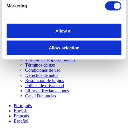
Comprar casa en Vilamoura
Marketing
Comprar casa en Carvoeiro
Comprar casa en Madeira
Sotheby's
Quienes somos
Agencias Portugal Sotheby’s Realty
Allow all
Reclutamiento
Sotheby's International Realty®
Sotheby's Auctions
Allow selection
Contactos
Info Legal
Termino de responsabilidad
Términos de uso
Condiciones de uso
Derechos de autor
Resolución de litigios
Política de privacidad
Libro de Reclamaciones
Canal Denuncias
Português
English
Français
Español