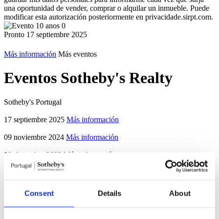
una oportunidad de vender, comprar o alquilar un inmueble. Puede
modificar esta autorización posteriormente en privacidade.sirpt.com.
Pronto 17 septiembre 2025
Más información
Más eventos
Eventos Sotheby's Realty
Sotheby's Portugal
17 septiembre 2025
Más información
09 noviembre 2024
Más información
18 diciembre 2023
Más información
28 octubre 2022
Más información
06 diciembre 2019
Más información
Consent
Details
About
01 agosto 2019
Más información
6
eventos