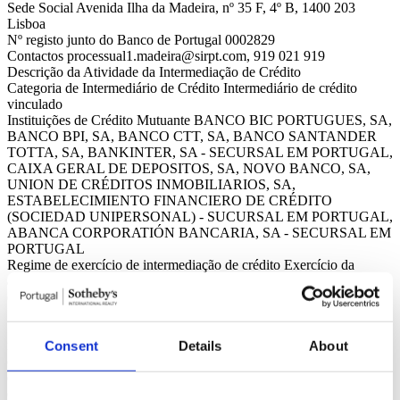
Sede Social
Avenida Ilha da Madeira, nº 35 F, 4º B, 1400 203
Lisboa
Nº registo junto do Banco de Portugal
0002829
Contactos
processual1.madeira@sirpt.com, 919 021 919
Descrição da Atividade da Intermediação de Crédito
Categoria de Intermediário de Crédito
Intermediário de crédito
vinculado
Instituições de Crédito Mutuante
BANCO BIC PORTUGUES, SA,
BANCO BPI, SA, BANCO CTT, SA, BANCO SANTANDER
TOTTA, SA, BANKINTER, SA - SECURSAL EM PORTUGAL,
CAIXA GERAL DE DEPOSITOS, SA, NOVO BANCO, SA,
UNION DE CRÉDITOS INMOBILIARIOS, SA,
ESTABELECIMIENTO FINANCIERO DE CRÉDITO
(SOCIEDAD UNIPERSONAL) - SUCURSAL EM PORTUGAL,
ABANCA CORPORATIÓN BANCARIA, SA - SECURSAL EM
PORTUGAL
Regime de exercício de intermediação de crédito
Exercício da
atividade de intermediação de crédito em regime de não
exclusividade.
Serviços de intermediação de crédito
A INTERBLUE -
SERVIÇOS, LDA está autorizada pelas instituições de crédito
mutuantes acima mencionadas a apresentar e propor contratos de
Consent
Details
About
crédito a consumidores., bem como a prestar assistência a
consumidores, mediante a realização de atos preparatórios ou de
outros trabalhos de gestão pré-contratual, relativamente a contratos