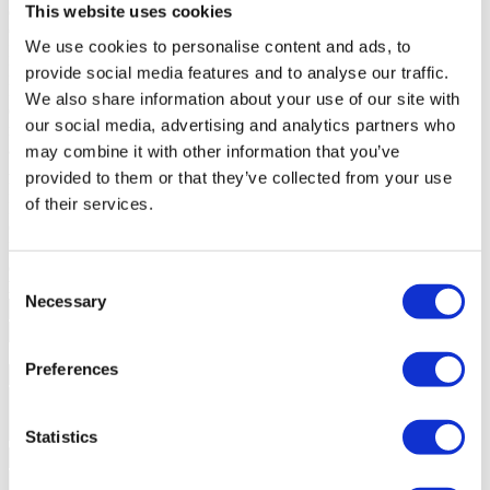
de crédito que não tenham sido por si apresentados ou propostos.
This website uses cookies
Garante da responsabilidade civil
HISCOX PORTUGAL
We use cookies to personalise content and ads, to
Identificação do contrato de seguro de responsabilidade civil
RC2513973 • Validade 09/12/2026
provide social media features and to analyse our traffic.
Receção e entrega de valores
A INTERBLUE - SERVIÇOS, LDA
We also share information about your use of our site with
encontra-se impedida de receber ou entregar quaisquer valores
our social media, advertising and analytics partners who
relacionados com a formação, a execução e o cumprimento
antecipado dos contratos de crédito.
may combine it with other information that you’ve
Autoridade supervisora da atividade de intermediação de crédito
provided to them or that they’ve collected from your use
Banco de Portugal
of their services.
Entidades RAL (Centros de Arbitragem)
Centro de Arbitragem de
Conflitos de Consumo da Região Autónoma da Madeira (CACC
RAM), Centro Nacional de Informação e Arbitragem de Conflitos
de Consumo (CNIACC)
Consent
Diga-nos o que procura?
Nós encontramos
Necessary
Selection
Preferences
Statistics