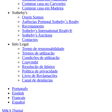
Comprar casa no Carvoeiro
Comprar casa em Madeira
Sotheby's
Quem Somos
Agências Portugal Sotheby´s Realty
Recrutamento
Sotheby's International Realty®
Sotheby's Auctions
Contactos
Info Legal
Termo de responsabilidade
Termos de utilização
Condições de utilização
Copyright
Resolução de litígios
Política de privacidade
Livro de Reclamações
Canal de denúncias
Português
English
Français
Español
M&A Digital