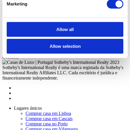
Marketing
Solicitar mais Informações
Ao pedir informações está a autorizar a Portugal Sotheby's
International Realty a guardar os seus dados para o informar sobre
Allow all
oportunidades de negócio, de acordo com a Política de Privacidade.
Madeira
Praça Infante , 2
9000-631
N: 32º38'51, W: 16º54'39
291 293 074
*
madeira@sirpt.com
Allow selection
Como chegar
*Chamada para a rede fixa nacional
Diga-nos o que procura?
Nós encontramos
Contacto
2023
Sotheby's International Realty é uma marca registada da Sotheby's
International Realty Affiliates LLC. Cada escritório é jurídica e
financeiramente independente.
Lugares únicos
Comprar casa em Lisboa
Comprar casa em Cascais
Comprar casa no Porto
Comprar casa em Vilamoura