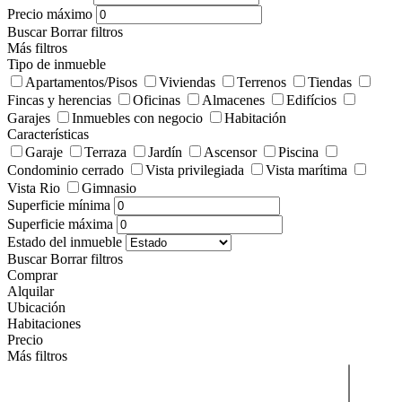
Precio máximo
Buscar
Borrar filtros
Más filtros
Tipo de inmueble
Apartamentos/Pisos
Viviendas
Terrenos
Tiendas
Fincas y herencias
Oficinas
Almacenes
Edifícios
Garajes
Inmuebles con negocio
Habitación
Características
Garaje
Terraza
Jardín
Ascensor
Piscina
Condominio cerrado
Vista privilegiada
Vista marítima
Vista Rio
Gimnasio
Superficie mínima
Superficie máxima
Estado del inmueble
Buscar
Borrar filtros
Comprar
Alquilar
Ubicación
Habitaciones
Precio
Más filtros