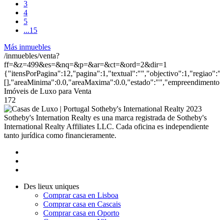
3
4
5
...
15
Más inmuebles
/inmuebles/venta?
ff=&z=499&es=&nq=&p=&ar=&ct=&ord=2&dir=1
{"itensPorPagina":12,"pagina":1,"textual":"","objectivo":1,"regiao"
[],"areaMinima":0.0,"areaMaxima":0.0,"estado":"","empreendimento":
Imóveis de Luxo para Venta
172
2023
Sotheby's Internation Realty es una marca registrada de Sotheby's
International Realty Affiliates LLC. Cada oficina es independiente
tanto jurídica como financieramente.
Des lieux uniques
Comprar casa en Lisboa
Comprar casa en Cascais
Comprar casa en Oporto