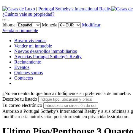
¿Cuánto vale su propiedad?
es -
Idioma
Moneda
Modificar
Venda su inmueble
Buscar viviendas
Vender mi inmueble
Nuevos desarrollos immobiliarios
Agencias Portugal Sotheby’s Realty
Reclutamiento
Eventos
Quienes somos
Contactos
¿No encuentra lo que busca?
Indíquenos su preferencia de inmueble.
Describe tu listado
Tu correo electrónico
Autorizo a Portugal Sotheby's International Realty y a sus oficinas 
modificar esta autorización posteriormente en privacidade.sirpt.com.
Ultimo Piso/Penthouse 3 Quarto