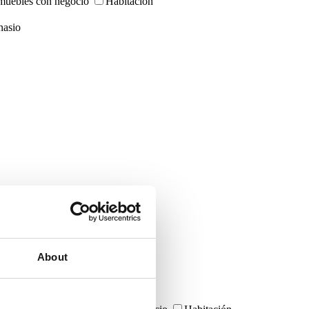
muebles con negocio
Habitación
asio
About