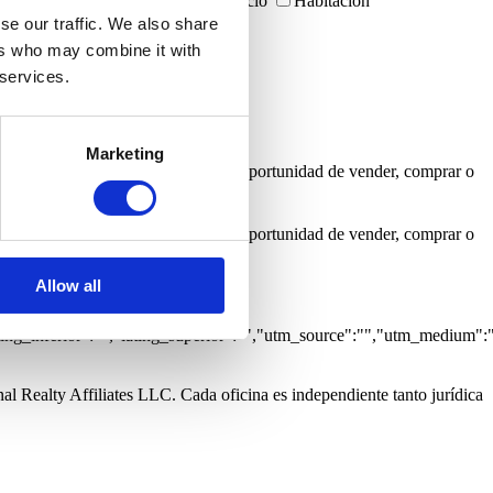
s
Garajes
Inmuebles con negocio
Habitación
arítima
Vista Rio
se our traffic. We also share
ers who may combine it with
 services.
Marketing
a informarme cada vez que surja una oportunidad de vender, comprar o
a informarme cada vez que surja una oportunidad de vender, comprar o
Allow all
:0,"grupo":"","caracteristicas":
tlng_inferior":"","latlng_superior":"","utm_source":"","utm_medium":
al Realty Affiliates LLC. Cada oficina es independiente tanto jurídica