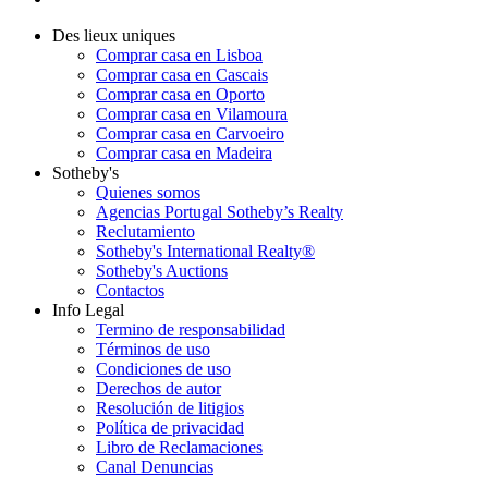
Des lieux uniques
Comprar casa en Lisboa
Comprar casa en Cascais
Comprar casa en Oporto
Comprar casa en Vilamoura
Comprar casa en Carvoeiro
Comprar casa en Madeira
Sotheby's
Quienes somos
Agencias Portugal Sotheby’s Realty
Reclutamiento
Sotheby's International Realty®
Sotheby's Auctions
Contactos
Info Legal
Termino de responsabilidad
Términos de uso
Condiciones de uso
Derechos de autor
Resolución de litigios
Política de privacidad
Libro de Reclamaciones
Canal Denuncias