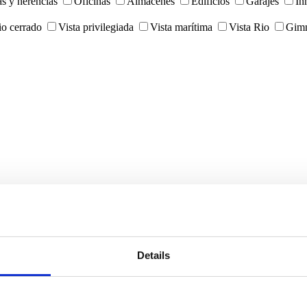
as y herencias
Oficinas
Almacenes
Edifícios
Garajes
In
o cerrado
Vista privilegiada
Vista marítima
Vista Rio
Gimn
Details