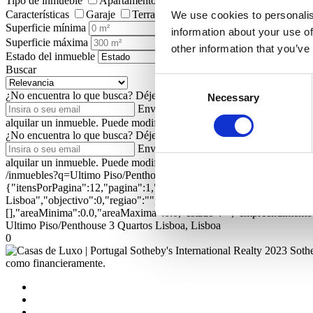
Tipo de inmueble
Apartamentos/Pisos
Viviendas
Terrenos
Características
Garaje
Terraza
Jardín
Ascensor
Piscin
We use cookies to personalis
Superficie mínima
information about your use of
Superficie máxima
other information that you’ve
Estado del inmueble
Buscar
Consent
¿No encuentra lo que busca?
Déjenos su dirección de correo electrón
Necessary
Selection
Enviar
Autorizo a Portugal Sotheby's In
alquilar un inmueble. Puede modificar esta autorización posteriorment
¿No encuentra lo que busca?
Déjenos su dirección de correo electrón
Enviar
Autorizo a Portugal Sotheby's In
alquilar un inmueble. Puede modificar esta autorización posteriorment
/inmuebles?q=Ultimo Piso/Penthouse 3 Quartos Lisboa, Lisboa&or
{"itensPorPagina":12,"pagina":1,"textual":"Ultimo Piso/Penthouse 3
Lisboa","objectivo":0,"regiao":"","zona":"","distrito":"","concelho
[],"areaMinima":0.0,"areaMaxima":0.0,"estado":"","empreendimento":
Ultimo Piso/Penthouse 3 Quartos Lisboa, Lisboa
0
2023 Sothe
como financieramente.