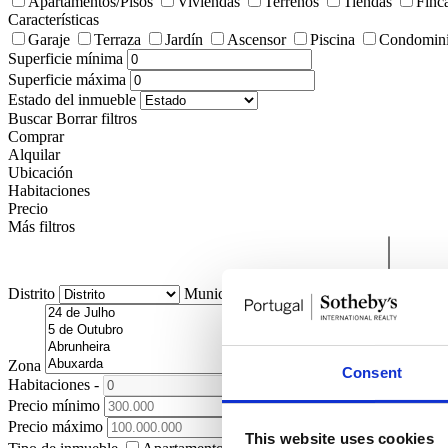
Apartamentos/Pisos
Viviendas
Terrenos
Tiendas
Finc
Características
Garaje
Terraza
Jardín
Ascensor
Piscina
Condomini
Superficie mínima
Superficie máxima
Estado del inmueble
Buscar
Borrar filtros
Comprar
Alquilar
Ubicación
Habitaciones
Precio
Más filtros
Distrito
Municipio
Pedanía
Zona
Consent
Habitaciones
-
+
Precio mínimo
Precio máximo
This website uses cookies