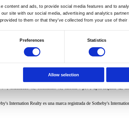
Tiendas
Fincas y herencias
Oficinas
Almacenes
Edifício
a
Condominio cerrado
Vista privilegiada
Gimnasio
Vista m
e content and ads, to provide social media features and to analy
 our site with our social media, advertising and analytics partn
 provided to them or that they’ve collected from your use of their
ico para recibir nuevos inmuebles relacionados con su búsqueda.
Preferences
Statistics
ternational Realty y a sus oficinas a guardar mis datos personales par
e en privacidade.sirpt.com.
ico para recibir nuevos inmuebles relacionados con su búsqueda.
ternational Realty y a sus oficinas a guardar mis datos personales par
e en privacidade.sirpt.com.
d=1&dir=1
Allow selection
 Quartos Lisboa,
":"","freguesia":"","quartos":0,"wcs":0,"precoMinimo":0,"precoMaximo"
"","ordenacao":1,"orientacao":1,"idioma":"pt4","tipoPesquisa":2,"la
by's Internation Realty es una marca registrada de Sotheby's Internation