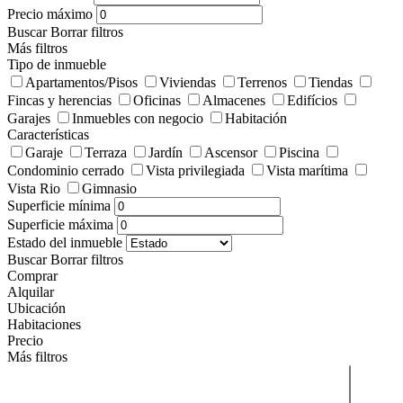
Precio máximo
Buscar
Borrar filtros
Más filtros
Tipo de inmueble
Apartamentos/Pisos
Viviendas
Terrenos
Tiendas
Fincas y herencias
Oficinas
Almacenes
Edifícios
Garajes
Inmuebles con negocio
Habitación
Características
Garaje
Terraza
Jardín
Ascensor
Piscina
Condominio cerrado
Vista privilegiada
Vista marítima
Vista Rio
Gimnasio
Superficie mínima
Superficie máxima
Estado del inmueble
Buscar
Borrar filtros
Comprar
Alquilar
Ubicación
Habitaciones
Precio
Más filtros