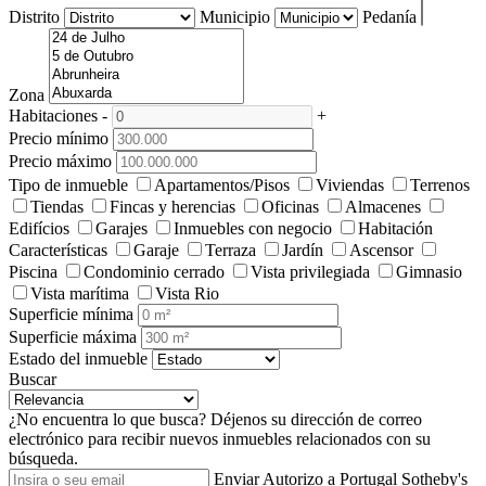
Distrito
Municipio
Pedanía
Zona
Habitaciones
-
+
Precio mínimo
Precio máximo
Tipo de inmueble
Apartamentos/Pisos
Viviendas
Terrenos
Tiendas
Fincas y herencias
Oficinas
Almacenes
Edifícios
Garajes
Inmuebles con negocio
Habitación
Características
Garaje
Terraza
Jardín
Ascensor
Piscina
Condominio cerrado
Vista privilegiada
Gimnasio
Vista marítima
Vista Rio
Superficie mínima
Superficie máxima
Estado del inmueble
Buscar
¿No encuentra lo que busca?
Déjenos su dirección de correo
electrónico para recibir nuevos inmuebles relacionados con su
búsqueda.
Enviar
Autorizo a Portugal Sotheby's