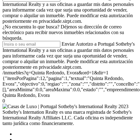
International Realty y a sus oficinas a guardar mis datos personales
para informarme cada vez que surja una oportunidad de vender,
comprar o alquilar un inmueble. Puede modificar esta autorización
posteriormente en privacidade.sirpt.com.
¿No encuentra lo que busca?
Déjenos su dirección de correo
electrónico para recibir nuevos inmuebles relacionados con su
búsqueda.
Enviar
Autorizo a Portugal Sotheby's
International Realty y a sus oficinas a guardar mis datos personales
para informarme cada vez que surja una oportunidad de vender,
comprar o alquilar un inmueble. Puede modificar esta autorización
posteriormente en privacidade.sirpt.com.
/inmuebles?q=Quinta Redondo, Evora&ord=1&dir=1
{"itensPorPagina":12,"pagina":1,"textual":"Quinta Redondo,
Evora","objectivo":0,"regiao":"","zona":"","distrito":"","concelho"
[],"areaMinima":0.0,"areaMaxima":0.0,"estado":"","empreendimento":
Quinta Redondo, Evora
0
2023
Sotheby's Internation Realty es una marca registrada de Sotheby's
International Realty Affiliates LLC. Cada oficina es independiente
tanto jurídica como financieramente.