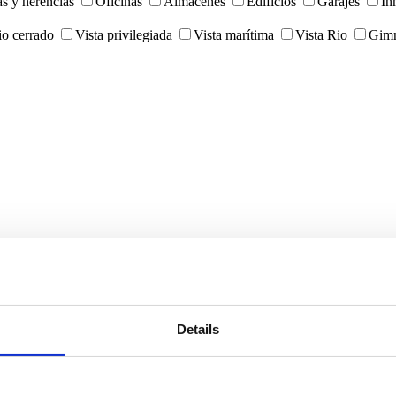
as y herencias
Oficinas
Almacenes
Edifícios
Garajes
In
o cerrado
Vista privilegiada
Vista marítima
Vista Rio
Gimn
Details