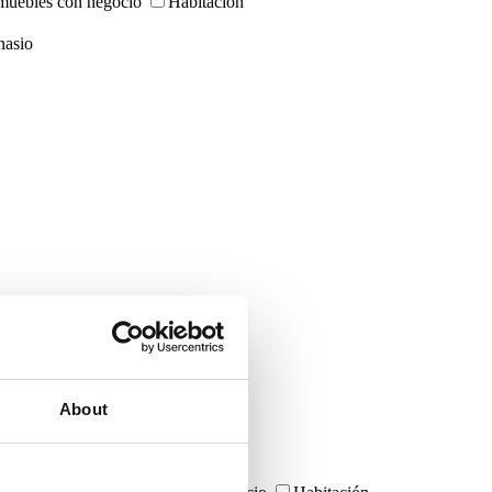
muebles con negocio
Habitación
asio
About