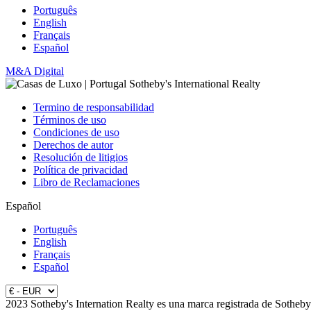
Português
English
Français
Español
M&A Digital
Termino de responsabilidad
Términos de uso
Condiciones de uso
Derechos de autor
Resolución de litigios
Política de privacidad
Libro de Reclamaciones
Español
Português
English
Français
Español
2023 Sotheby's Internation Realty es una marca registrada de Sotheby'