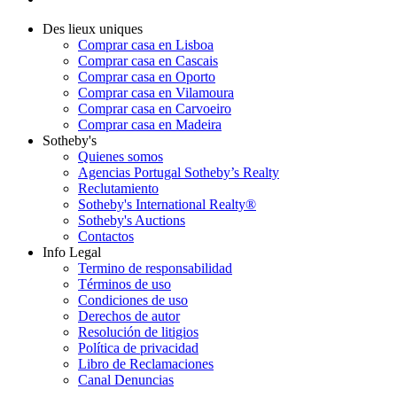
Des lieux uniques
Comprar casa en Lisboa
Comprar casa en Cascais
Comprar casa en Oporto
Comprar casa en Vilamoura
Comprar casa en Carvoeiro
Comprar casa en Madeira
Sotheby's
Quienes somos
Agencias Portugal Sotheby’s Realty
Reclutamiento
Sotheby's International Realty®
Sotheby's Auctions
Contactos
Info Legal
Termino de responsabilidad
Términos de uso
Condiciones de uso
Derechos de autor
Resolución de litigios
Política de privacidad
Libro de Reclamaciones
Canal Denuncias