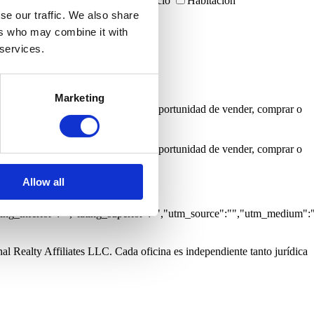
s
Garajes
Inmuebles con negocio
Habitación
arítima
Vista Rio
se our traffic. We also share
ers who may combine it with
 services.
Marketing
a informarme cada vez que surja una oportunidad de vender, comprar o
a informarme cada vez que surja una oportunidad de vender, comprar o
Allow all
:0,"grupo":"","caracteristicas":
tlng_inferior":"","latlng_superior":"","utm_source":"","utm_medium":
al Realty Affiliates LLC. Cada oficina es independiente tanto jurídica