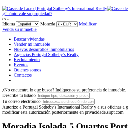
¿Cuánto vale su propiedad?
es -
Idioma
Moneda
Modificar
Venda su inmueble
Buscar viviendas
Vender mi inmueble
Nuevos desarrollos immobiliarios
Agencias Portugal Sotheby’s Realty
Reclutamiento
Eventos
Quienes somos
Contactos
¿No encuentra lo que busca?
Indíquenos su preferencia de inmueble.
Describe tu listado
Tu correo electrónico
Autorizo a Portugal Sotheby's International Realty y a sus oficinas 
modificar esta autorización posteriormente en privacidade.sirpt.com.
Moradia Isolada 5 Quartos Port