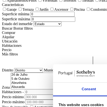
Apartamentos/Pisos
Viviendas
Terrenos
Tiendas
Finc
Características
Garaje
Terraza
Jardín
Ascensor
Piscina
Condomini
Superficie mínima
Superficie máxima
Estado del inmueble
Buscar
Borrar filtros
Comprar
Alquilar
Ubicación
Habitaciones
Precio
Más filtros
Distrito
Municipio
Pedanía
Zona
Consent
Habitaciones
-
+
Precio mínimo
Precio máximo
This website uses cookies