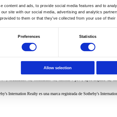
Tiendas
Fincas y herencias
Oficinas
Almacenes
Edifício
a
Condominio cerrado
Vista privilegiada
Gimnasio
Vista m
e content and ads, to provide social media features and to analy
 our site with our social media, advertising and analytics partn
 provided to them or that they’ve collected from your use of their
ico para recibir nuevos inmuebles relacionados con su búsqueda.
Preferences
Statistics
ternational Realty y a sus oficinas a guardar mis datos personales par
e en privacidade.sirpt.com.
ico para recibir nuevos inmuebles relacionados con su búsqueda.
ternational Realty y a sus oficinas a guardar mis datos personales par
e en privacidade.sirpt.com.
ord=1&dir=1
Allow selection
s Porto, Parque da
":"","freguesia":"","quartos":0,"wcs":0,"precoMinimo":0,"precoMaximo"
"","ordenacao":1,"orientacao":1,"idioma":"pt4","tipoPesquisa":2,"la
by's Internation Realty es una marca registrada de Sotheby's Internation