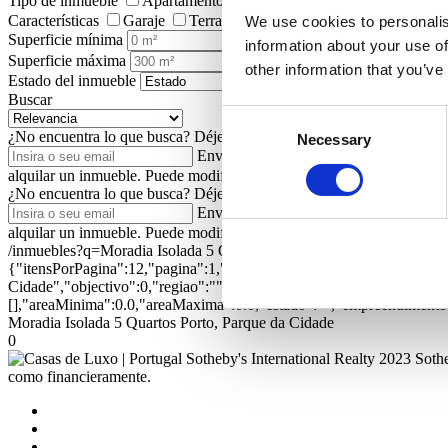
Tipo de inmueble
Apartamentos/Pisos
Viviendas
Terrenos
Características
Garaje
Terraza
Jardín
Ascensor
Piscin
We use cookies to personalis
Superficie mínima
information about your use of
Superficie máxima
other information that you’ve
Estado del inmueble
Buscar
Consent
¿No encuentra lo que busca?
Déjenos su dirección de correo electrón
Necessary
Selection
Enviar
Autorizo a Portugal Sotheby's In
alquilar un inmueble. Puede modificar esta autorización posteriorment
¿No encuentra lo que busca?
Déjenos su dirección de correo electrón
Enviar
Autorizo a Portugal Sotheby's In
alquilar un inmueble. Puede modificar esta autorización posteriorment
/inmuebles?q=Moradia Isolada 5 Quartos Porto, Parque da Cidade&
{"itensPorPagina":12,"pagina":1,"textual":"Moradia Isolada 5 Quarto
Cidade","objectivo":0,"regiao":"","zona":"","distrito":"","concelho
[],"areaMinima":0.0,"areaMaxima":0.0,"estado":"","empreendimento":
Moradia Isolada 5 Quartos Porto, Parque da Cidade
0
2023 Sothe
como financieramente.