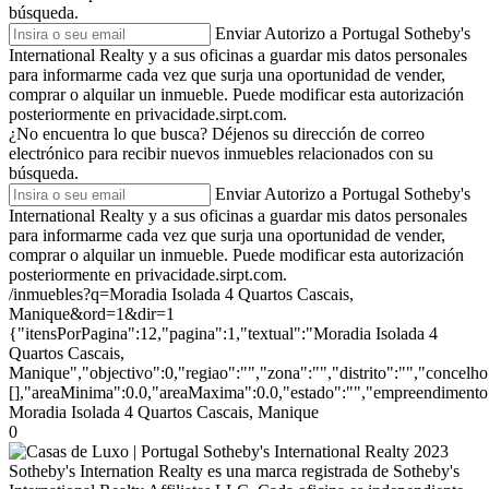
búsqueda.
Enviar
Autorizo a Portugal Sotheby's
International Realty y a sus oficinas a guardar mis datos personales
para informarme cada vez que surja una oportunidad de vender,
comprar o alquilar un inmueble. Puede modificar esta autorización
posteriormente en privacidade.sirpt.com.
¿No encuentra lo que busca?
Déjenos su dirección de correo
electrónico para recibir nuevos inmuebles relacionados con su
búsqueda.
Enviar
Autorizo a Portugal Sotheby's
International Realty y a sus oficinas a guardar mis datos personales
para informarme cada vez que surja una oportunidad de vender,
comprar o alquilar un inmueble. Puede modificar esta autorización
posteriormente en privacidade.sirpt.com.
/inmuebles?q=Moradia Isolada 4 Quartos Cascais,
Manique&ord=1&dir=1
{"itensPorPagina":12,"pagina":1,"textual":"Moradia Isolada 4
Quartos Cascais,
Manique","objectivo":0,"regiao":"","zona":"","distrito":"","concelh
[],"areaMinima":0.0,"areaMaxima":0.0,"estado":"","empreendimento":
Moradia Isolada 4 Quartos Cascais, Manique
0
2023
Sotheby's Internation Realty es una marca registrada de Sotheby's