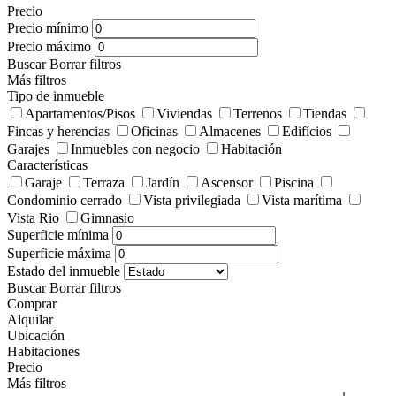
Precio
Precio mínimo
Precio máximo
Buscar
Borrar filtros
Más filtros
Tipo de inmueble
Apartamentos/Pisos
Viviendas
Terrenos
Tiendas
Fincas y herencias
Oficinas
Almacenes
Edifícios
Garajes
Inmuebles con negocio
Habitación
Características
Garaje
Terraza
Jardín
Ascensor
Piscina
Condominio cerrado
Vista privilegiada
Vista marítima
Vista Rio
Gimnasio
Superficie mínima
Superficie máxima
Estado del inmueble
Buscar
Borrar filtros
Comprar
Alquilar
Ubicación
Habitaciones
Precio
Más filtros