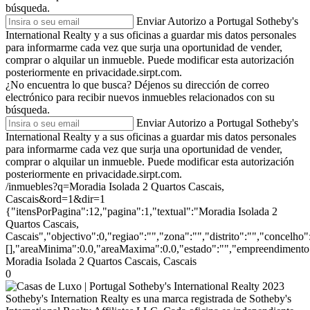
búsqueda.
Enviar
Autorizo a Portugal Sotheby's
International Realty y a sus oficinas a guardar mis datos personales
para informarme cada vez que surja una oportunidad de vender,
comprar o alquilar un inmueble. Puede modificar esta autorización
posteriormente en privacidade.sirpt.com.
¿No encuentra lo que busca?
Déjenos su dirección de correo
electrónico para recibir nuevos inmuebles relacionados con su
búsqueda.
Enviar
Autorizo a Portugal Sotheby's
International Realty y a sus oficinas a guardar mis datos personales
para informarme cada vez que surja una oportunidad de vender,
comprar o alquilar un inmueble. Puede modificar esta autorización
posteriormente en privacidade.sirpt.com.
/inmuebles?q=Moradia Isolada 2 Quartos Cascais,
Cascais&ord=1&dir=1
{"itensPorPagina":12,"pagina":1,"textual":"Moradia Isolada 2
Quartos Cascais,
Cascais","objectivo":0,"regiao":"","zona":"","distrito":"","concelh
[],"areaMinima":0.0,"areaMaxima":0.0,"estado":"","empreendimento":
Moradia Isolada 2 Quartos Cascais, Cascais
0
2023
Sotheby's Internation Realty es una marca registrada de Sotheby's