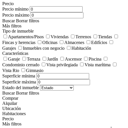
Precio
Precio mínimo
Precio máximo
Buscar
Borrar filtros
Más filtros
Tipo de inmueble
Apartamentos/Pisos
Viviendas
Terrenos
Tiendas
Fincas y herencias
Oficinas
Almacenes
Edifícios
Garajes
Inmuebles con negocio
Habitación
Características
Garaje
Terraza
Jardín
Ascensor
Piscina
Condominio cerrado
Vista privilegiada
Vista marítima
Vista Rio
Gimnasio
Superficie mínima
Superficie máxima
Estado del inmueble
Buscar
Borrar filtros
Comprar
Alquilar
Ubicación
Habitaciones
Precio
Más filtros