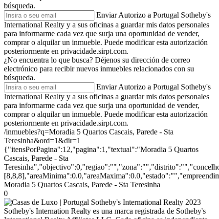
búsqueda.
Enviar
Autorizo a Portugal Sotheby's
International Realty y a sus oficinas a guardar mis datos personales
para informarme cada vez que surja una oportunidad de vender,
comprar o alquilar un inmueble. Puede modificar esta autorización
posteriormente en privacidade.sirpt.com.
¿No encuentra lo que busca?
Déjenos su dirección de correo
electrónico para recibir nuevos inmuebles relacionados con su
búsqueda.
Enviar
Autorizo a Portugal Sotheby's
International Realty y a sus oficinas a guardar mis datos personales
para informarme cada vez que surja una oportunidad de vender,
comprar o alquilar un inmueble. Puede modificar esta autorización
posteriormente en privacidade.sirpt.com.
/inmuebles?q=Moradia 5 Quartos Cascais, Parede - Sta
Teresinha&ord=1&dir=1
{"itensPorPagina":12,"pagina":1,"textual":"Moradia 5 Quartos
Cascais, Parede - Sta
Teresinha","objectivo":0,"regiao":"","zona":"","distrito":"","conce
[8,8,8],"areaMinima":0.0,"areaMaxima":0.0,"estado":"","empreendime
Moradia 5 Quartos Cascais, Parede - Sta Teresinha
0
2023
Sotheby's Internation Realty es una marca registrada de Sotheby's