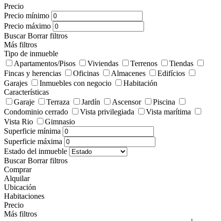
Precio
Precio mínimo
Precio máximo
Buscar
Borrar filtros
Más filtros
Tipo de inmueble
Apartamentos/Pisos
Viviendas
Terrenos
Tiendas
Fincas y herencias
Oficinas
Almacenes
Edifícios
Garajes
Inmuebles con negocio
Habitación
Características
Garaje
Terraza
Jardín
Ascensor
Piscina
Condominio cerrado
Vista privilegiada
Vista marítima
Vista Rio
Gimnasio
Superficie mínima
Superficie máxima
Estado del inmueble
Buscar
Borrar filtros
Comprar
Alquilar
Ubicación
Habitaciones
Precio
Más filtros