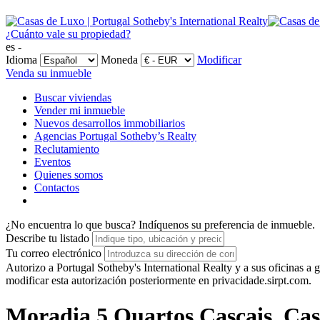
¿Cuánto vale su propiedad?
es -
Idioma
Moneda
Modificar
Venda su inmueble
Buscar viviendas
Vender mi inmueble
Nuevos desarrollos immobiliarios
Agencias Portugal Sotheby’s Realty
Reclutamiento
Eventos
Quienes somos
Contactos
¿No encuentra lo que busca?
Indíquenos su preferencia de inmueble.
Describe tu listado
Tu correo electrónico
Autorizo a Portugal Sotheby's International Realty y a sus oficinas 
modificar esta autorización posteriormente en privacidade.sirpt.com.
Moradia 5 Quartos Cascais, Cas