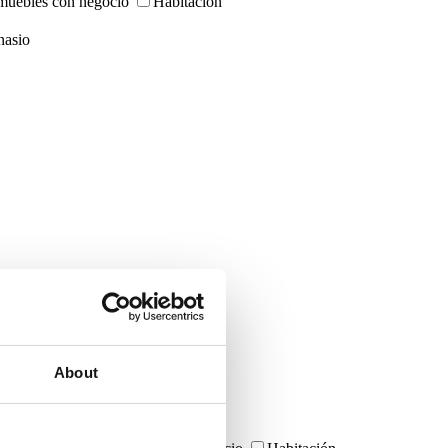
muebles con negocio
Habitación
asio
About