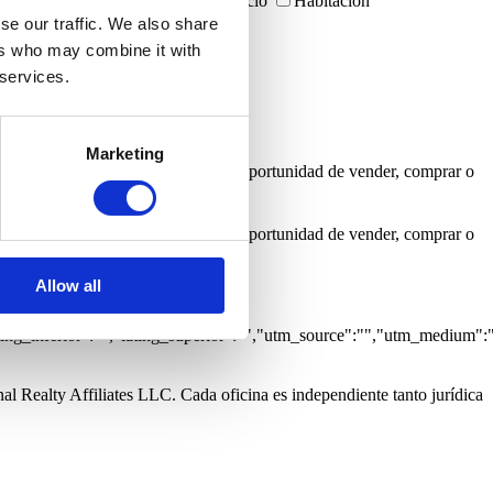
s
Garajes
Inmuebles con negocio
Habitación
arítima
Vista Rio
se our traffic. We also share
ers who may combine it with
 services.
Marketing
a informarme cada vez que surja una oportunidad de vender, comprar o
a informarme cada vez que surja una oportunidad de vender, comprar o
Allow all
:0,"grupo":"","caracteristicas":
tlng_inferior":"","latlng_superior":"","utm_source":"","utm_medium":
al Realty Affiliates LLC. Cada oficina es independiente tanto jurídica