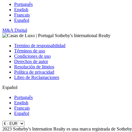
Português
English
Français
Español
M&A Digital
Termino de responsabilidad
Términos de uso
Condiciones de uso
Derechos de autor
Resolución de litigios
Política de privacidad
Libro de Reclamaciones
Español
Português
English
Français
Español
2023 Sotheby's Internation Realty es una marca registrada de Sotheby'