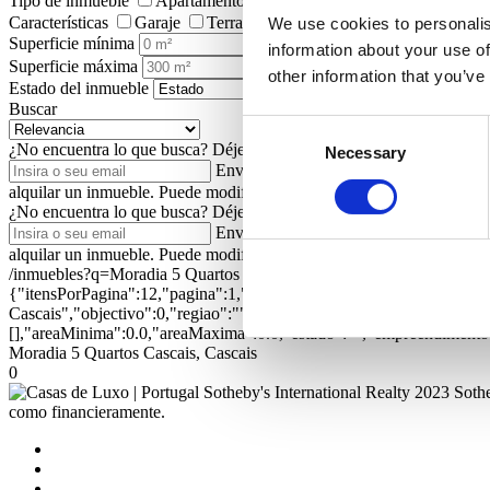
Tipo de inmueble
Apartamentos/Pisos
Viviendas
Terrenos
Características
Garaje
Terraza
Jardín
Ascensor
Piscin
We use cookies to personalis
Superficie mínima
information about your use of
Superficie máxima
other information that you’ve
Estado del inmueble
Buscar
Consent
¿No encuentra lo que busca?
Déjenos su dirección de correo electrón
Necessary
Selection
Enviar
Autorizo a Portugal Sotheby's In
alquilar un inmueble. Puede modificar esta autorización posteriorment
¿No encuentra lo que busca?
Déjenos su dirección de correo electrón
Enviar
Autorizo a Portugal Sotheby's In
alquilar un inmueble. Puede modificar esta autorización posteriorment
/inmuebles?q=Moradia 5 Quartos Cascais, Cascais&ord=1&dir=1
{"itensPorPagina":12,"pagina":1,"textual":"Moradia 5 Quartos Casca
Cascais","objectivo":0,"regiao":"","zona":"","distrito":"","concelh
[],"areaMinima":0.0,"areaMaxima":0.0,"estado":"","empreendimento":
Moradia 5 Quartos Cascais, Cascais
0
2023 Sothe
como financieramente.