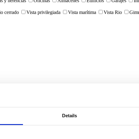
as y herencias
Oficinas
Almacenes
Edifícios
Garajes
In
o cerrado
Vista privilegiada
Vista marítima
Vista Rio
Gimn
Details