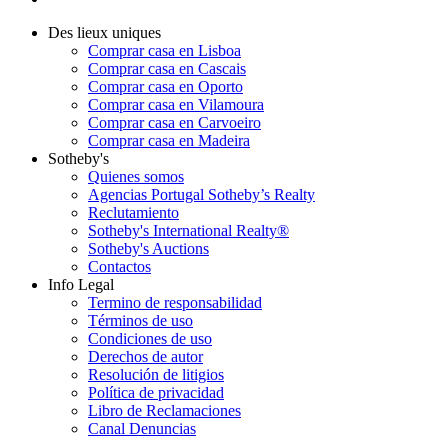
Des lieux uniques
Comprar casa en Lisboa
Comprar casa en Cascais
Comprar casa en Oporto
Comprar casa en Vilamoura
Comprar casa en Carvoeiro
Comprar casa en Madeira
Sotheby's
Quienes somos
Agencias Portugal Sotheby’s Realty
Reclutamiento
Sotheby's International Realty®
Sotheby's Auctions
Contactos
Info Legal
Termino de responsabilidad
Términos de uso
Condiciones de uso
Derechos de autor
Resolución de litigios
Política de privacidad
Libro de Reclamaciones
Canal Denuncias