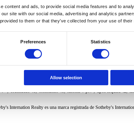
Tiendas
Fincas y herencias
Oficinas
Almacenes
Edifício
a
Condominio cerrado
Vista privilegiada
Gimnasio
Vista m
e content and ads, to provide social media features and to analy
 our site with our social media, advertising and analytics partn
 provided to them or that they’ve collected from your use of their
ico para recibir nuevos inmuebles relacionados con su búsqueda.
Preferences
Statistics
ternational Realty y a sus oficinas a guardar mis datos personales par
e en privacidade.sirpt.com.
ico para recibir nuevos inmuebles relacionados con su búsqueda.
ternational Realty y a sus oficinas a guardar mis datos personales par
e en privacidade.sirpt.com.
Allow selection
is,
o":"","freguesia":"","quartos":0,"wcs":0,"precoMinimo":0,"precoMaximo"
"","ordenacao":1,"orientacao":1,"idioma":"pt4","tipoPesquisa":2,"la
by's Internation Realty es una marca registrada de Sotheby's Internation