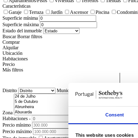
Apartamentos/Pisos
Viviendas
Terrenos
Tiendas
Finc
Características
Garaje
Terraza
Jardín
Ascensor
Piscina
Condomini
Superficie mínima
Superficie máxima
Estado del inmueble
Buscar
Borrar filtros
Comprar
Alquilar
Ubicación
Habitaciones
Precio
Más filtros
Distrito
Municipio
Pedanía
Zona
Consent
Habitaciones
-
+
Precio mínimo
Precio máximo
This website uses cookies