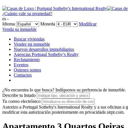
¿Cuánto vale su propiedad?
es -
Idioma
Moneda
Modificar
Venda su inmueble
Buscar viviendas
Vender mi inmueble
Nuevos desarrollos immobiliarios
Agencias Portugal Sotheby’s Realty
Reclutamiento
Eventos
Quienes somos
Contactos
¿No encuentra lo que busca?
Indíquenos su preferencia de inmueble.
Describe tu listado
Tu correo electrónico
Autorizo a Portugal Sotheby's International Realty y a sus oficinas 
modificar esta autorización posteriormente en privacidade.sirpt.com.
Apartamento 3 Quartos Oeiras,