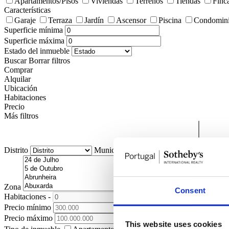
Apartamentos/Pisos
Viviendas
Terrenos
Tiendas
Finc
Características
Garaje
Terraza
Jardín
Ascensor
Piscina
Condomini
Superficie mínima
Superficie máxima
Estado del inmueble
Buscar
Borrar filtros
Comprar
Alquilar
Ubicación
Habitaciones
Precio
Más filtros
Distrito
Municipio
Pedanía
Zona
Consent
Habitaciones
-
+
Precio mínimo
Precio máximo
This website uses cookies