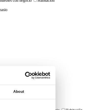
muebles con negocio
Habitación
asio
About