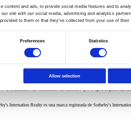
Tiendas
Fincas y herencias
Oficinas
Almacenes
Edifício
a
Condominio cerrado
Vista privilegiada
Gimnasio
Vista m
e content and ads, to provide social media features and to analy
 our site with our social media, advertising and analytics partn
 provided to them or that they’ve collected from your use of their
ico para recibir nuevos inmuebles relacionados con su búsqueda.
Preferences
Statistics
ternational Realty y a sus oficinas a guardar mis datos personales par
e en privacidade.sirpt.com.
ico para recibir nuevos inmuebles relacionados con su búsqueda.
ternational Realty y a sus oficinas a guardar mis datos personales par
e en privacidade.sirpt.com.
Allow selection
eiras,
o":"","freguesia":"","quartos":0,"wcs":0,"precoMinimo":0,"precoMaximo"
"","ordenacao":1,"orientacao":1,"idioma":"pt4","tipoPesquisa":2,"la
by's Internation Realty es una marca registrada de Sotheby's Internation