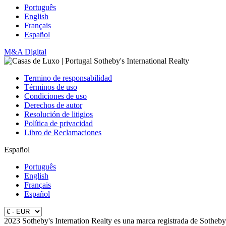
Português
English
Français
Español
M&A Digital
Termino de responsabilidad
Términos de uso
Condiciones de uso
Derechos de autor
Resolución de litigios
Política de privacidad
Libro de Reclamaciones
Español
Português
English
Français
Español
2023 Sotheby's Internation Realty es una marca registrada de Sotheby'