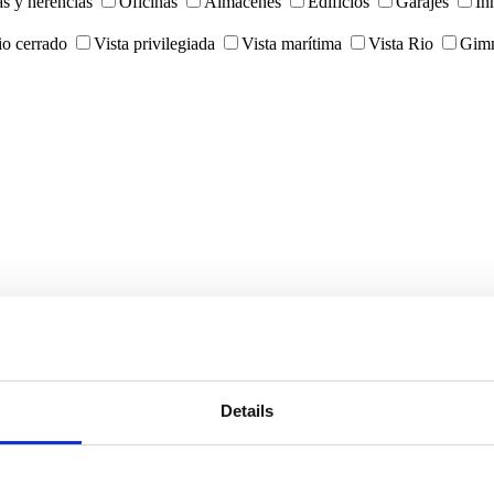
as y herencias
Oficinas
Almacenes
Edifícios
Garajes
In
o cerrado
Vista privilegiada
Vista marítima
Vista Rio
Gimn
Details