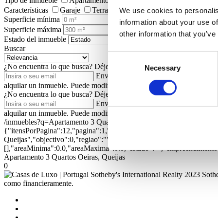
Tipo de inmueble
Apartamentos/Pisos
Viviendas
Terrenos
Características
Garaje
Terraza
Jardín
Ascensor
Piscin
We use cookies to personalis
Superficie mínima
information about your use of
Superficie máxima
other information that you’ve
Estado del inmueble
Buscar
Consent
¿No encuentra lo que busca?
Déjenos su dirección de correo electrón
Necessary
Selection
Enviar
Autorizo a Portugal Sotheby's In
alquilar un inmueble. Puede modificar esta autorización posteriorment
¿No encuentra lo que busca?
Déjenos su dirección de correo electrón
Enviar
Autorizo a Portugal Sotheby's In
alquilar un inmueble. Puede modificar esta autorización posteriorment
/inmuebles?q=Apartamento 3 Quartos Oeiras, Queijas&ord=1&dir=1
{"itensPorPagina":12,"pagina":1,"textual":"Apartamento 3 Quartos O
Queijas","objectivo":0,"regiao":"","zona":"","distrito":"","concelh
[],"areaMinima":0.0,"areaMaxima":0.0,"estado":"","empreendimento":
Apartamento 3 Quartos Oeiras, Queijas
0
2023 Sothe
como financieramente.