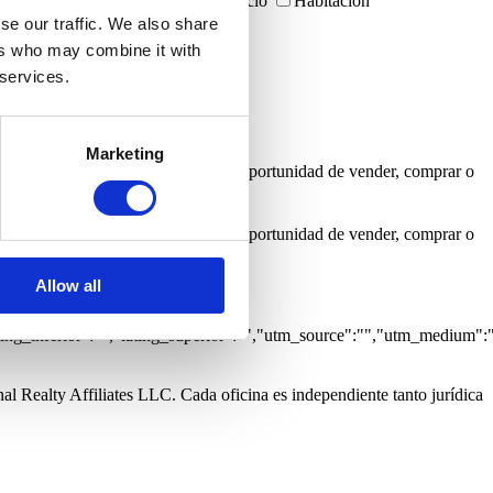
s
Garajes
Inmuebles con negocio
Habitación
arítima
Vista Rio
se our traffic. We also share
ers who may combine it with
 services.
Marketing
a informarme cada vez que surja una oportunidad de vender, comprar o
a informarme cada vez que surja una oportunidad de vender, comprar o
Allow all
:0,"grupo":"","caracteristicas":
tlng_inferior":"","latlng_superior":"","utm_source":"","utm_medium":
al Realty Affiliates LLC. Cada oficina es independiente tanto jurídica