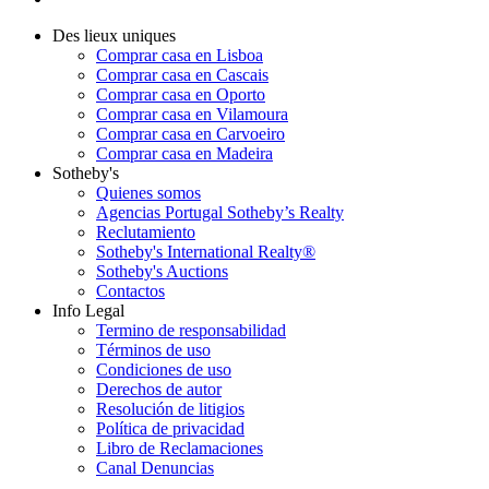
Des lieux uniques
Comprar casa en Lisboa
Comprar casa en Cascais
Comprar casa en Oporto
Comprar casa en Vilamoura
Comprar casa en Carvoeiro
Comprar casa en Madeira
Sotheby's
Quienes somos
Agencias Portugal Sotheby’s Realty
Reclutamiento
Sotheby's International Realty®
Sotheby's Auctions
Contactos
Info Legal
Termino de responsabilidad
Términos de uso
Condiciones de uso
Derechos de autor
Resolución de litigios
Política de privacidad
Libro de Reclamaciones
Canal Denuncias