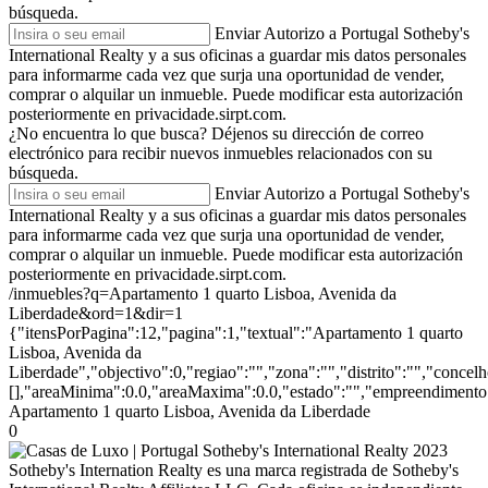
búsqueda.
Enviar
Autorizo a Portugal Sotheby's
International Realty y a sus oficinas a guardar mis datos personales
para informarme cada vez que surja una oportunidad de vender,
comprar o alquilar un inmueble. Puede modificar esta autorización
posteriormente en privacidade.sirpt.com.
¿No encuentra lo que busca?
Déjenos su dirección de correo
electrónico para recibir nuevos inmuebles relacionados con su
búsqueda.
Enviar
Autorizo a Portugal Sotheby's
International Realty y a sus oficinas a guardar mis datos personales
para informarme cada vez que surja una oportunidad de vender,
comprar o alquilar un inmueble. Puede modificar esta autorización
posteriormente en privacidade.sirpt.com.
/inmuebles?q=Apartamento 1 quarto Lisboa, Avenida da
Liberdade&ord=1&dir=1
{"itensPorPagina":12,"pagina":1,"textual":"Apartamento 1 quarto
Lisboa, Avenida da
Liberdade","objectivo":0,"regiao":"","zona":"","distrito":"","conce
[],"areaMinima":0.0,"areaMaxima":0.0,"estado":"","empreendimento":
Apartamento 1 quarto Lisboa, Avenida da Liberdade
0
2023
Sotheby's Internation Realty es una marca registrada de Sotheby's