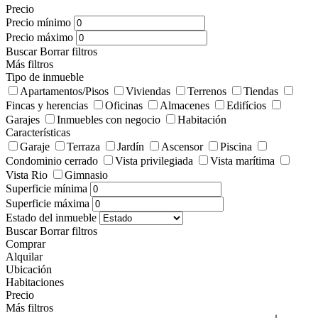
Precio
Precio mínimo
Precio máximo
Buscar
Borrar filtros
Más filtros
Tipo de inmueble
Apartamentos/Pisos
Viviendas
Terrenos
Tiendas
Fincas y herencias
Oficinas
Almacenes
Edifícios
Garajes
Inmuebles con negocio
Habitación
Características
Garaje
Terraza
Jardín
Ascensor
Piscina
Condominio cerrado
Vista privilegiada
Vista marítima
Vista Rio
Gimnasio
Superficie mínima
Superficie máxima
Estado del inmueble
Buscar
Borrar filtros
Comprar
Alquilar
Ubicación
Habitaciones
Precio
Más filtros