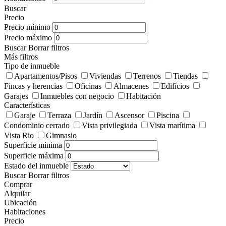
Buscar
Precio
Precio mínimo
Precio máximo
Buscar
Borrar filtros
Más filtros
Tipo de inmueble
Apartamentos/Pisos
Viviendas
Terrenos
Tiendas
Fincas y herencias
Oficinas
Almacenes
Edifícios
Garajes
Inmuebles con negocio
Habitación
Características
Garaje
Terraza
Jardín
Ascensor
Piscina
Condominio cerrado
Vista privilegiada
Vista marítima
Vista Rio
Gimnasio
Superficie mínima
Superficie máxima
Estado del inmueble
Buscar
Borrar filtros
Comprar
Alquilar
Ubicación
Habitaciones
Precio