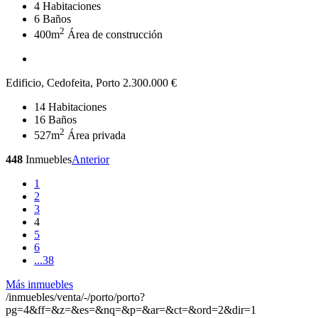
4
Habitaciones
6
Baños
2
400m
Área de construcción
Edificio, Cedofeita, Porto
2.300.000 €
14
Habitaciones
16
Baños
2
527m
Área privada
448
Inmuebles
Anterior
1
2
3
4
5
6
...
38
Más inmuebles
/inmuebles/venta/-/porto/porto?
pg=4&ff=&z=&es=&nq=&p=&ar=&ct=&ord=2&dir=1