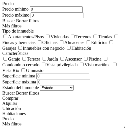
Precio
Precio mínimo
Precio máximo
Buscar
Borrar filtros
Más filtros
Tipo de inmueble
Apartamentos/Pisos
Viviendas
Terrenos
Tiendas
Fincas y herencias
Oficinas
Almacenes
Edifícios
Garajes
Inmuebles con negocio
Habitación
Características
Garaje
Terraza
Jardín
Ascensor
Piscina
Condominio cerrado
Vista privilegiada
Vista marítima
Vista Rio
Gimnasio
Superficie mínima
Superficie máxima
Estado del inmueble
Buscar
Borrar filtros
Comprar
Alquilar
Ubicación
Habitaciones
Precio
Más filtros