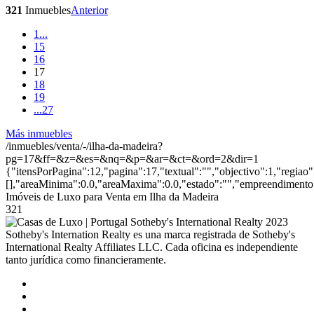
321
Inmuebles
Anterior
1
...
15
16
17
18
19
...
27
Más inmuebles
/inmuebles/venta/-/ilha-da-madeira?
pg=17&ff=&z=&es=&nq=&p=&ar=&ct=&ord=2&dir=1
{"itensPorPagina":12,"pagina":17,"textual":"","objectivo":1,"regiao
[],"areaMinima":0.0,"areaMaxima":0.0,"estado":"","empreendimento":
Imóveis de Luxo para Venta em Ilha da Madeira
321
2023
Sotheby's Internation Realty es una marca registrada de Sotheby's
International Realty Affiliates LLC. Cada oficina es independiente
tanto jurídica como financieramente.