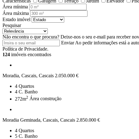
Características
Garagem
Terraço
Jardim
Elevador
Pis
Área mínima
Área máxima
Estado imóvel
Pesquisar
Não encontra o que procura?
Deixe-nos o seu e-mail para receber no
Enviar
Ao pedir informações está a auto
Política de Privacidade.
124
imóveis encontrados
Moradia, Cascais, Cascais
2.050.000 €
4
Quartos
4
C. Banho
2
272m
Área construção
Moradia Geminada, Cascais, Cascais
2.850.000 €
4
Quartos
5
C. Banho