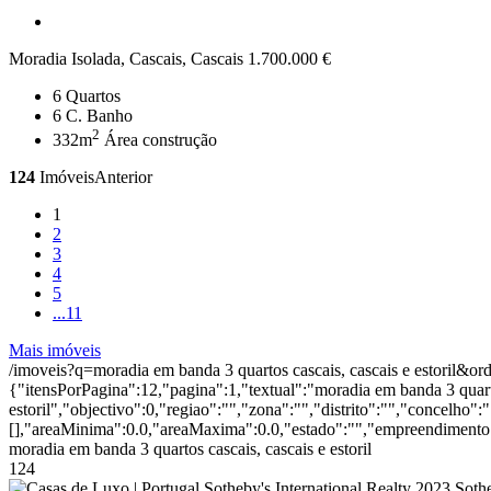
Moradia Isolada, Cascais, Cascais
1.700.000 €
6
Quartos
6
C. Banho
2
332m
Área construção
124
Imóveis
Anterior
1
2
3
4
5
...
11
Mais imóveis
/imoveis?q=moradia em banda 3 quartos cascais, cascais e estoril&o
{"itensPorPagina":12,"pagina":1,"textual":"moradia em banda 3 quarto
estoril","objectivo":0,"regiao":"","zona":"","distrito":"","concelho
[],"areaMinima":0.0,"areaMaxima":0.0,"estado":"","empreendimento":
moradia em banda 3 quartos cascais, cascais e estoril
124
2023 Sothe