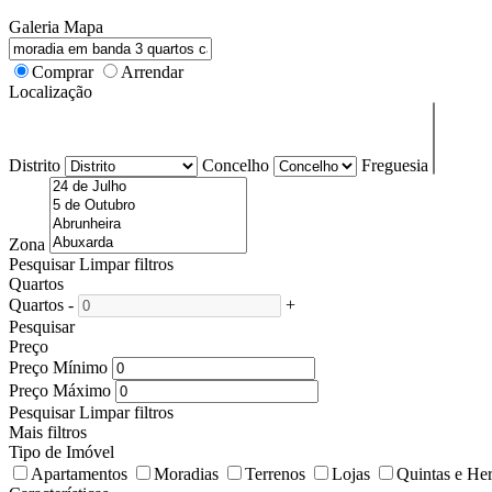
Galeria
Mapa
Comprar
Arrendar
Localização
Distrito
Concelho
Freguesia
Zona
Pesquisar
Limpar filtros
Quartos
Quartos
-
+
Pesquisar
Preço
Preço Mínimo
Preço Máximo
Pesquisar
Limpar filtros
Mais filtros
Tipo de Imóvel
Apartamentos
Moradias
Terrenos
Lojas
Quintas e He