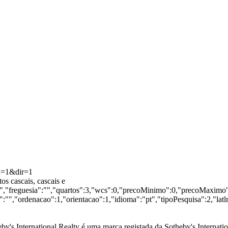
rd=1&dir=1
s cascais, cascais e
":"","freguesia":"","quartos":3,"wcs":0,"precoMinimo":0,"precoMaximo":
"","ordenacao":1,"orientacao":1,"idioma":"pt","tipoPesquisa":2,"lat
by's International Realty é uma marca registada da Sotheby's Internation