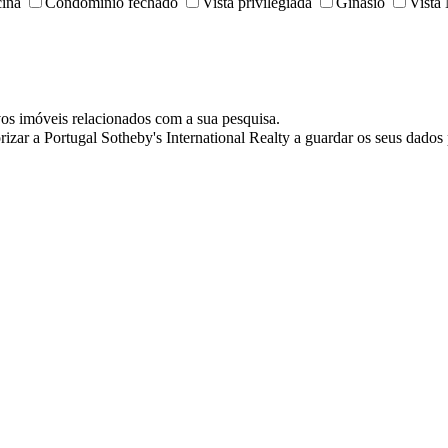
cina
Condomínio fechado
Vista privilegiada
Ginásio
Vista
vos imóveis relacionados com a sua pesquisa.
rizar a Portugal Sotheby's International Realty a guardar os seus dado