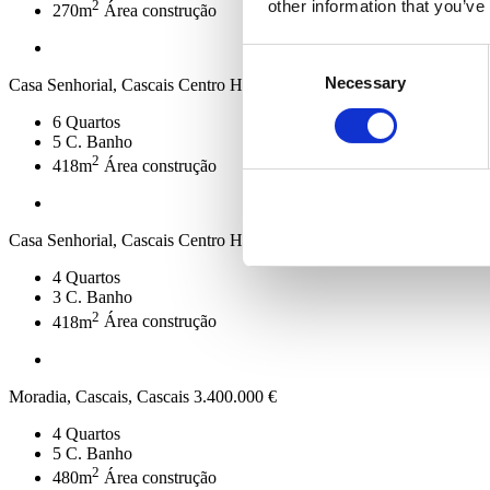
2
other information that you’ve
270m
Área construção
Consent
Necessary
Selection
Casa Senhorial, Cascais Centro Histórico, Cascais
3.500.000 €
6
Quartos
5
C. Banho
2
418m
Área construção
Casa Senhorial, Cascais Centro Histórico, Cascais
2.500.000 €
4
Quartos
3
C. Banho
2
418m
Área construção
Moradia, Cascais, Cascais
3.400.000 €
4
Quartos
5
C. Banho
2
480m
Área construção