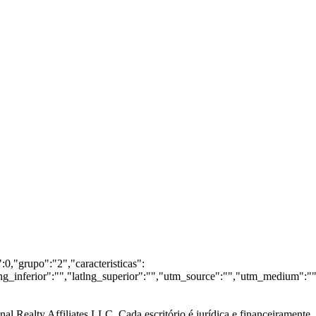
0,"grupo":"2","caracteristicas":
lng_inferior":"","latlng_superior":"","utm_source":"","utm_medium":"
al Realty Affiliates LLC. Cada escritório é jurídica e financeiramente