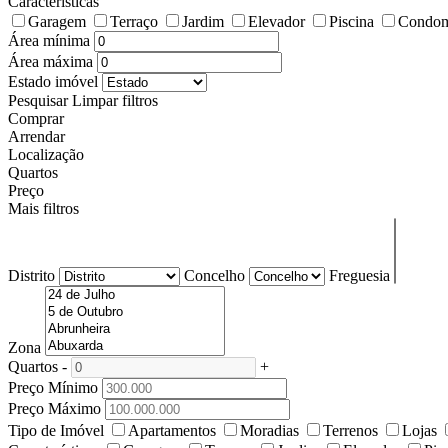
Características
Garagem
Terraço
Jardim
Elevador
Piscina
Condom
Área mínima
Área máxima
Estado imóvel
Pesquisar
Limpar filtros
Comprar
Arrendar
Localização
Quartos
Preço
Mais filtros
Distrito
Concelho
Freguesia
Zona
Quartos
-
+
Preço Mínimo
Preço Máximo
Tipo de Imóvel
Apartamentos
Moradias
Terrenos
Lojas