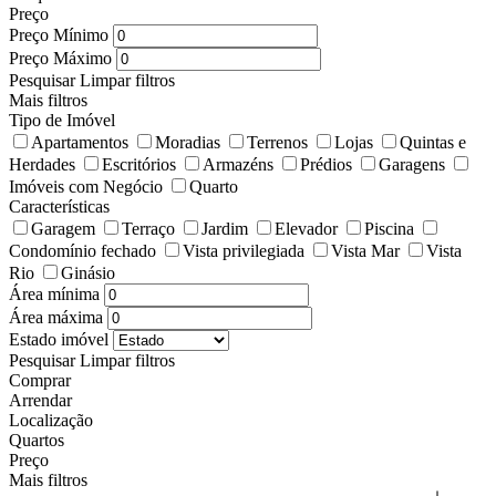
Preço
Preço Mínimo
Preço Máximo
Pesquisar
Limpar filtros
Mais filtros
Tipo de Imóvel
Apartamentos
Moradias
Terrenos
Lojas
Quintas e
Herdades
Escritórios
Armazéns
Prédios
Garagens
Imóveis com Negócio
Quarto
Características
Garagem
Terraço
Jardim
Elevador
Piscina
Condomínio fechado
Vista privilegiada
Vista Mar
Vista
Rio
Ginásio
Área mínima
Área máxima
Estado imóvel
Pesquisar
Limpar filtros
Comprar
Arrendar
Localização
Quartos
Preço
Mais filtros