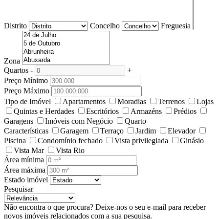
Distrito
Concelho
Freguesia
Zona
Quartos
-
+
Preço Mínimo
Preço Máximo
Tipo de Imóvel
Apartamentos
Moradias
Terrenos
Lojas
Quintas e Herdades
Escritórios
Armazéns
Prédios
Garagens
Imóveis com Negócio
Quarto
Características
Garagem
Terraço
Jardim
Elevador
Piscina
Condomínio fechado
Vista privilegiada
Ginásio
Vista Mar
Vista Rio
Área mínima
Área máxima
Estado imóvel
Pesquisar
Não encontra o que procura?
Deixe-nos o seu e-mail para receber
novos imóveis relacionados com a sua pesquisa.