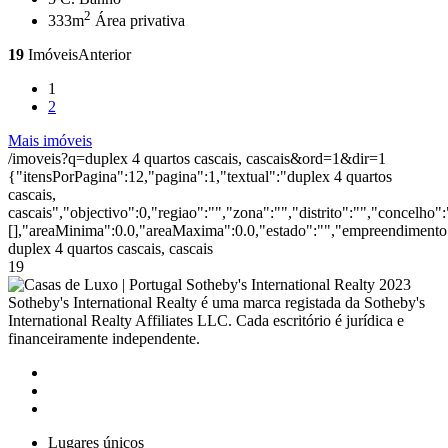
2
333m
Área privativa
19
Imóveis
Anterior
1
2
Mais imóveis
/imoveis?q=duplex 4 quartos cascais, cascais&ord=1&dir=1
{"itensPorPagina":12,"pagina":1,"textual":"duplex 4 quartos
cascais,
cascais","objectivo":0,"regiao":"","zona":"","distrito":"","concelho
[],"areaMinima":0.0,"areaMaxima":0.0,"estado":"","empreendimento":
duplex 4 quartos cascais, cascais
19
2023
Sotheby's International Realty é uma marca registada da Sotheby's
International Realty Affiliates LLC. Cada escritório é jurídica e
financeiramente independente.
Lugares únicos