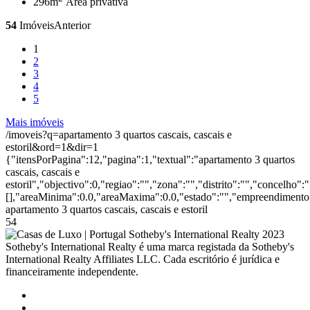
296m
Área privativa
54
Imóveis
Anterior
1
2
3
4
5
Mais imóveis
/imoveis?q=apartamento 3 quartos cascais, cascais e
estoril&ord=1&dir=1
{"itensPorPagina":12,"pagina":1,"textual":"apartamento 3 quartos
cascais, cascais e
estoril","objectivo":0,"regiao":"","zona":"","distrito":"","concelho
[],"areaMinima":0.0,"areaMaxima":0.0,"estado":"","empreendimento":
apartamento 3 quartos cascais, cascais e estoril
54
2023
Sotheby's International Realty é uma marca registada da Sotheby's
International Realty Affiliates LLC. Cada escritório é jurídica e
financeiramente independente.