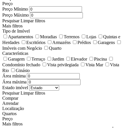
Preço
Preço Mínimo
Preço Máximo
Pesquisar
Limpar filtros
Mais filtros
Tipo de Imóvel
Apartamentos
Moradias
Terrenos
Lojas
Quintas e
Herdades
Escritórios
Armazéns
Prédios
Garagens
Imóveis com Negócio
Quarto
Características
Garagem
Terraço
Jardim
Elevador
Piscina
Condomínio fechado
Vista privilegiada
Vista Mar
Vista
Rio
Ginásio
Área mínima
Área máxima
Estado imóvel
Pesquisar
Limpar filtros
Comprar
Arrendar
Localização
Quartos
Preço
Mais filtros