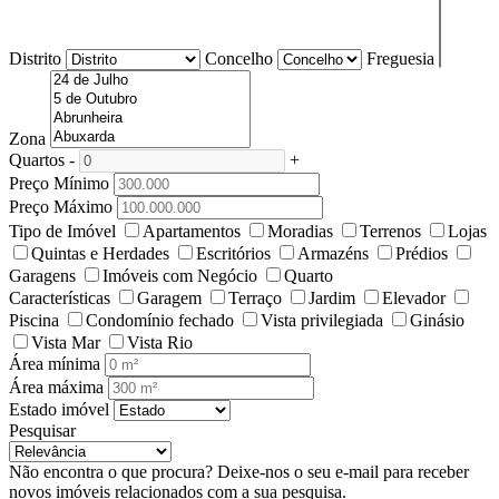
Distrito
Concelho
Freguesia
Zona
Quartos
-
+
Preço Mínimo
Preço Máximo
Tipo de Imóvel
Apartamentos
Moradias
Terrenos
Lojas
Quintas e Herdades
Escritórios
Armazéns
Prédios
Garagens
Imóveis com Negócio
Quarto
Características
Garagem
Terraço
Jardim
Elevador
Piscina
Condomínio fechado
Vista privilegiada
Ginásio
Vista Mar
Vista Rio
Área mínima
Área máxima
Estado imóvel
Pesquisar
Não encontra o que procura?
Deixe-nos o seu e-mail para receber
novos imóveis relacionados com a sua pesquisa.