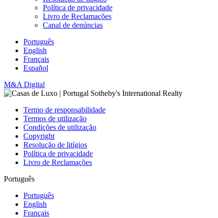
Política de privacidade
Livro de Reclamações
Canal de denúncias
Português
English
Français
Español
M&A Digital
Termo de responsabilidade
Termos de utilização
Condições de utilização
Copyright
Resolução de litígios
Política de privacidade
Livro de Reclamações
Português
Português
English
Français