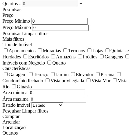
Quartos
-
+
Pesquisar
Preço
Preço Mínimo
Preço Máximo
Pesquisar
Limpar filtros
Mais filtros
Tipo de Imóvel
Apartamentos
Moradias
Terrenos
Lojas
Quintas e
Herdades
Escritórios
Armazéns
Prédios
Garagens
Imóveis com Negócio
Quarto
Características
Garagem
Terraço
Jardim
Elevador
Piscina
Condomínio fechado
Vista privilegiada
Vista Mar
Vista
Rio
Ginásio
Área mínima
Área máxima
Estado imóvel
Pesquisar
Limpar filtros
Comprar
Arrendar
Localização
Quartos