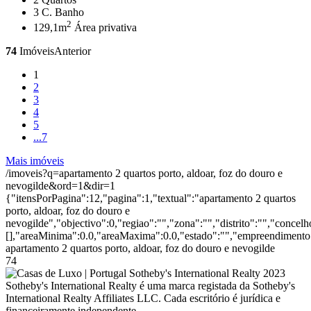
3
C. Banho
2
129,1m
Área privativa
74
Imóveis
Anterior
1
2
3
4
5
...
7
Mais imóveis
/imoveis?q=apartamento 2 quartos porto, aldoar, foz do douro e
nevogilde&ord=1&dir=1
{"itensPorPagina":12,"pagina":1,"textual":"apartamento 2 quartos
porto, aldoar, foz do douro e
nevogilde","objectivo":0,"regiao":"","zona":"","distrito":"","conce
[],"areaMinima":0.0,"areaMaxima":0.0,"estado":"","empreendimento":
apartamento 2 quartos porto, aldoar, foz do douro e nevogilde
74
2023
Sotheby's International Realty é uma marca registada da Sotheby's
International Realty Affiliates LLC. Cada escritório é jurídica e
financeiramente independente.