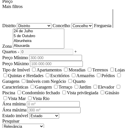
Preço
Mais filtros
Distrito
Concelho
Freguesia
Zona
Quartos
-
+
Preço Mínimo
Preço Máximo
Tipo de Imóvel
Apartamentos
Moradias
Terrenos
Lojas
Quintas e Herdades
Escritórios
Armazéns
Prédios
Garagens
Imóveis com Negócio
Quarto
Características
Garagem
Terraço
Jardim
Elevador
Piscina
Condomínio fechado
Vista privilegiada
Ginásio
Vista Mar
Vista Rio
Área mínima
Área máxima
Estado imóvel
Pesquisar