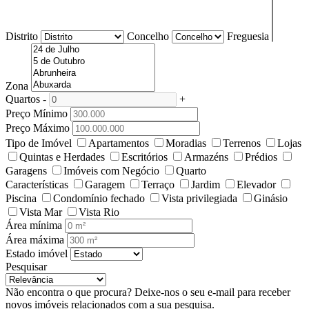
Distrito
Concelho
Freguesia
Zona
Quartos
-
+
Preço Mínimo
Preço Máximo
Tipo de Imóvel
Apartamentos
Moradias
Terrenos
Lojas
Quintas e Herdades
Escritórios
Armazéns
Prédios
Garagens
Imóveis com Negócio
Quarto
Características
Garagem
Terraço
Jardim
Elevador
Piscina
Condomínio fechado
Vista privilegiada
Ginásio
Vista Mar
Vista Rio
Área mínima
Área máxima
Estado imóvel
Pesquisar
Não encontra o que procura?
Deixe-nos o seu e-mail para receber
novos imóveis relacionados com a sua pesquisa.