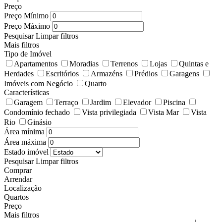
Preço
Preço Mínimo
Preço Máximo
Pesquisar
Limpar filtros
Mais filtros
Tipo de Imóvel
Apartamentos
Moradias
Terrenos
Lojas
Quintas e
Herdades
Escritórios
Armazéns
Prédios
Garagens
Imóveis com Negócio
Quarto
Características
Garagem
Terraço
Jardim
Elevador
Piscina
Condomínio fechado
Vista privilegiada
Vista Mar
Vista
Rio
Ginásio
Área mínima
Área máxima
Estado imóvel
Pesquisar
Limpar filtros
Comprar
Arrendar
Localização
Quartos
Preço
Mais filtros