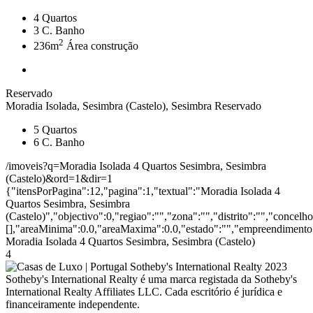
4
Quartos
3
C. Banho
2
236m
Área construção
Reservado
Moradia Isolada, Sesimbra (Castelo), Sesimbra
Reservado
5
Quartos
6
C. Banho
/imoveis?q=Moradia Isolada 4 Quartos Sesimbra, Sesimbra
(Castelo)&ord=1&dir=1
{"itensPorPagina":12,"pagina":1,"textual":"Moradia Isolada 4
Quartos Sesimbra, Sesimbra
(Castelo)","objectivo":0,"regiao":"","zona":"","distrito":"","concel
[],"areaMinima":0.0,"areaMaxima":0.0,"estado":"","empreendimento":
Moradia Isolada 4 Quartos Sesimbra, Sesimbra (Castelo)
4
2023
Sotheby's International Realty é uma marca registada da Sotheby's
International Realty Affiliates LLC. Cada escritório é jurídica e
financeiramente independente.