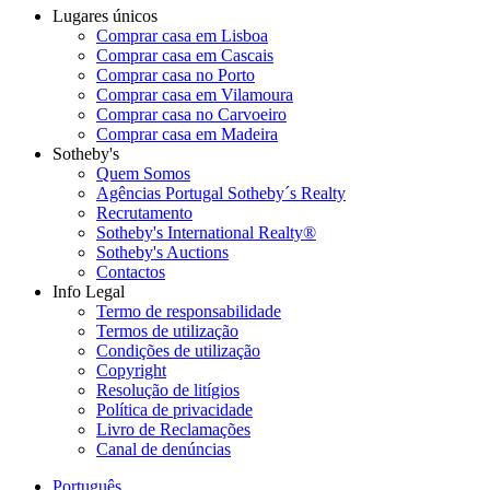
Lugares únicos
Comprar casa em Lisboa
Comprar casa em Cascais
Comprar casa no Porto
Comprar casa em Vilamoura
Comprar casa no Carvoeiro
Comprar casa em Madeira
Sotheby's
Quem Somos
Agências Portugal Sotheby´s Realty
Recrutamento
Sotheby's International Realty®
Sotheby's Auctions
Contactos
Info Legal
Termo de responsabilidade
Termos de utilização
Condições de utilização
Copyright
Resolução de litígios
Política de privacidade
Livro de Reclamações
Canal de denúncias
Português