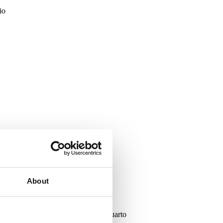
io
About
gens
Imóveis com Negócio
Quarto