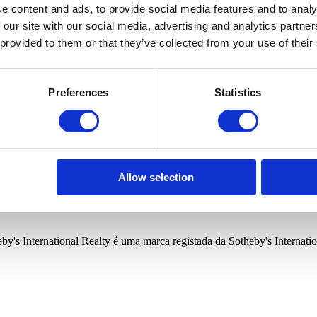
cina
Condomínio fechado
Vista privilegiada
Ginásio
Vista
e content and ads, to provide social media features and to analy
 our site with our social media, advertising and analytics partn
 provided to them or that they’ve collected from your use of their
vos imóveis relacionados com a sua pesquisa.
Preferences
Statistics
rizar a Portugal Sotheby's International Realty a guardar os seus dado
vos imóveis relacionados com a sua pesquisa.
rizar a Portugal Sotheby's International Realty a guardar os seus dado
Allow selection
Guimarães,
:"","freguesia":"","quartos":4,"wcs":0,"precoMinimo":0,"precoMaximo":
"","ordenacao":1,"orientacao":1,"idioma":"pt","tipoPesquisa":2,"lat
by's International Realty é uma marca registada da Sotheby's Internation