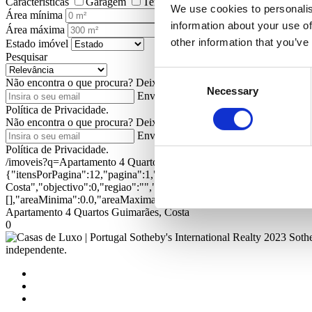
Características
Garagem
Terraço
Jardim
Elevador
Pis
We use cookies to personalis
Área mínima
information about your use of
Área máxima
other information that you’ve
Estado imóvel
Pesquisar
Consent
Não encontra o que procura?
Deixe-nos o seu e-mail para receber no
Necessary
Selection
Enviar
Ao pedir informações está a auto
Política de Privacidade.
Não encontra o que procura?
Deixe-nos o seu e-mail para receber no
Enviar
Ao pedir informações está a auto
Política de Privacidade.
/imoveis?q=Apartamento 4 Quartos Guimarães, Costa&ord=1&dir=1
{"itensPorPagina":12,"pagina":1,"textual":"Apartamento 4 Quartos 
Costa","objectivo":0,"regiao":"","zona":"","distrito":"","concelho"
[],"areaMinima":0.0,"areaMaxima":0.0,"estado":"","empreendimento":
Apartamento 4 Quartos Guimarães, Costa
0
2023 Sothe
independente.