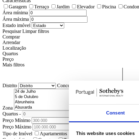
Características
Garagem
Terraço
Jardim
Elevador
Piscina
Condom
Área mínima
Área máxima
Estado imóvel
Pesquisar
Limpar filtros
Comprar
Arrendar
Localização
Quartos
Preço
Mais filtros
Distrito
Concelho
Freguesia
Zona
Consent
Quartos
-
+
Preço Mínimo
Preço Máximo
This website uses cookies
Tipo de Imóvel
Apartamentos
Moradias
Terrenos
Lojas