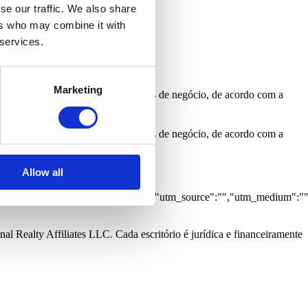
 Mar
Vista Rio
se our traffic. We also share
ers who may combine it with
 services.
Marketing
s para o informar sobre oportunidades de negócio, de acordo com a
s para o informar sobre oportunidades de negócio, de acordo com a
Allow all
0,"grupo":"1","caracteristicas":
lng_inferior":"","latlng_superior":"","utm_source":"","utm_medium":"
al Realty Affiliates LLC. Cada escritório é jurídica e financeiramente