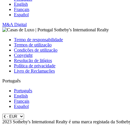
English
Français
Español
M&A Digital
Termo de responsabilidade
Termos de utilização
Condições de utilização
Copyright
Resolução de litígios
Política de privacidade
Livro de Reclamações
Português
Português
English
Français
Español
2023 Sotheby's International Realty é uma marca registada da Sotheby'