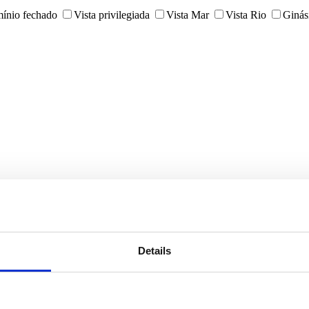
ínio fechado
Vista privilegiada
Vista Mar
Vista Rio
Ginás
Details
Quintas e Herdades
Escritórios
Armazéns
Prédios
Gara