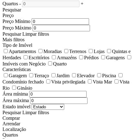
Quartos
-
+
Pesquisar
Preço
Preço Mínimo
Preço Máximo
Pesquisar
Limpar filtros
Mais filtros
Tipo de Imóvel
Apartamentos
Moradias
Terrenos
Lojas
Quintas e
Herdades
Escritórios
Armazéns
Prédios
Garagens
Imóveis com Negócio
Quarto
Características
Garagem
Terraço
Jardim
Elevador
Piscina
Condomínio fechado
Vista privilegiada
Vista Mar
Vista
Rio
Ginásio
Área mínima
Área máxima
Estado imóvel
Pesquisar
Limpar filtros
Comprar
Arrendar
Localização
Quartos