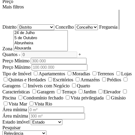
Preço
Mais filtros
Distrito
Concelho
Freguesia
Zona
Quartos
-
+
Preço Mínimo
Preço Máximo
Tipo de Imóvel
Apartamentos
Moradias
Terrenos
Lojas
Quintas e Herdades
Escritórios
Armazéns
Prédios
Garagens
Imóveis com Negócio
Quarto
Características
Garagem
Terraço
Jardim
Elevador
Piscina
Condomínio fechado
Vista privilegiada
Ginásio
Vista Mar
Vista Rio
Área mínima
Área máxima
Estado imóvel
Pesquisar