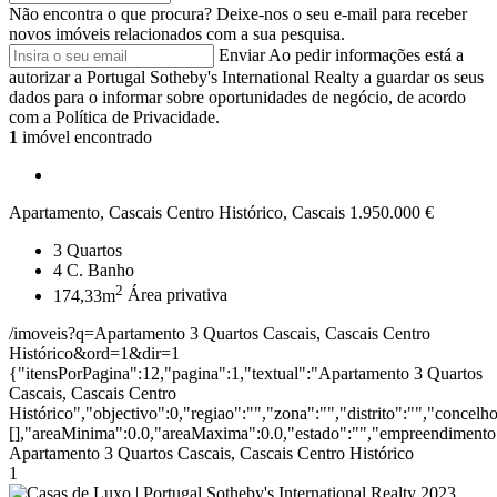
Não encontra o que procura?
Deixe-nos o seu e-mail para receber
novos imóveis relacionados com a sua pesquisa.
Enviar
Ao pedir informações está a
autorizar a Portugal Sotheby's International Realty a guardar os seus
dados para o informar sobre oportunidades de negócio, de acordo
com a Política de Privacidade.
1
imóvel encontrado
Apartamento, Cascais Centro Histórico, Cascais
1.950.000 €
3
Quartos
4
C. Banho
2
174,33m
Área privativa
/imoveis?q=Apartamento 3 Quartos Cascais, Cascais Centro
Histórico&ord=1&dir=1
{"itensPorPagina":12,"pagina":1,"textual":"Apartamento 3 Quartos
Cascais, Cascais Centro
Histórico","objectivo":0,"regiao":"","zona":"","distrito":"","conce
[],"areaMinima":0.0,"areaMaxima":0.0,"estado":"","empreendimento":
Apartamento 3 Quartos Cascais, Cascais Centro Histórico
1
2023